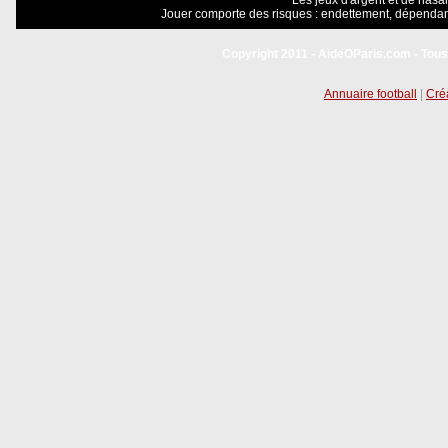
Les jeux d'argent et de hasar
Jouer comporte des risques : endettement, dépendanc
Copyright 2011 - AideOParis.com - Tous
Annuaire football
|
Créa