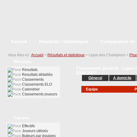
Accueil
Résultats / Statistiques
Comparateur de 
Vous êtes ici :
Accueil
>
Résultats et statistique
> Ligue des Champions >
Phas
Résultats
Classement général - Ligue 
Resultats
2026/2027
Resultats détaillés
Géneral
A domicile
Classements
Classements ELO
Calendrier
Equipe
P
Classements joueurs
Equipes
Effectifs
Joueurs utilisés
Buteurs par équipes