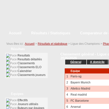
Accueil
Résultats / Statistiques
Comparateur de 
Vous êtes ici :
Accueil
>
Résultats et statistique
> Ligue des Champions >
Phas
Résultats
Classement général - Ligue 
Resultats
2025/2026
Resultats détaillés
Géneral
A domicile
Classements
Classements ELO
Calendrier
Equipe
Classements joueurs
1
Paris-sg
2
Bayern Munich
3
Atletico Madrid
Equipes
4
Real madrid
Effectifs
5
FC Barcelone
Joueurs utilisés
6
Arsenal
Buteurs par équipes