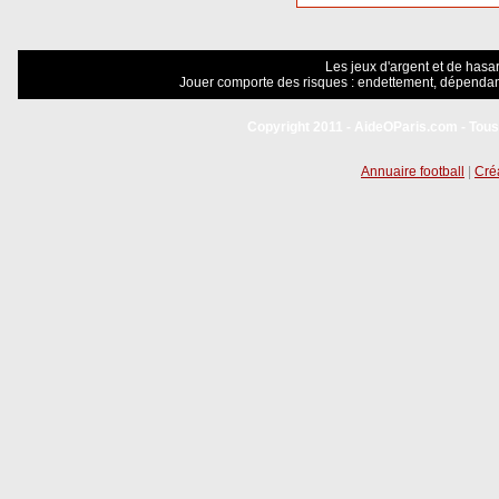
Les jeux d'argent et de hasar
Jouer comporte des risques : endettement, dépendanc
Copyright 2011 - AideOParis.com - Tous
Annuaire football
|
Créa