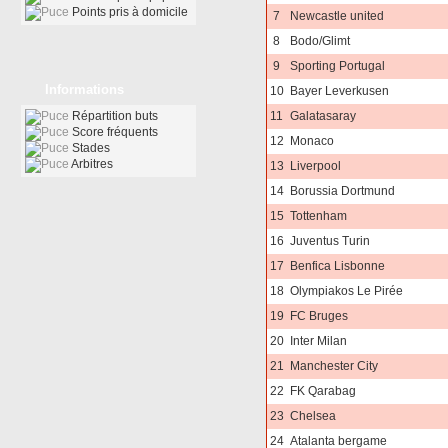
Points pris à domicile
7
Newcastle united
8
Bodo/Glimt
9
Sporting Portugal
Informations
10
Bayer Leverkusen
Répartition buts
11
Galatasaray
Score fréquents
12
Monaco
Stades
Arbitres
13
Liverpool
14
Borussia Dortmund
15
Tottenham
16
Juventus Turin
17
Benfica Lisbonne
18
Olympiakos Le Pirée
19
FC Bruges
20
Inter Milan
21
Manchester City
22
FK Qarabag
23
Chelsea
24
Atalanta bergame