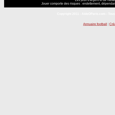
Les jeux d'argent et de hasar
Jouer comporte des risques : endettement, dépendanc
Copyright 2011 - AideOParis.com - Tous
Annuaire football
|
Créa