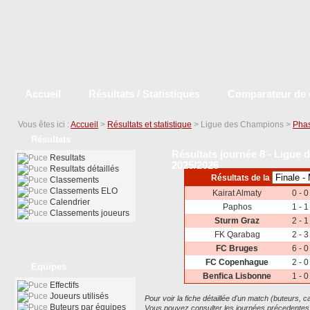
Accueil
Résultats / Statistiques
Comparateur de 
Vous êtes ici :
Accueil
>
Résultats et statistique
> Ligue des Champions >
Phas
Résultats
Résultats journée 8 - Ligue 
Resultats
2025/2026
Resultats détaillés
Résultats de la
Classements
Classements ELO
Kairat Almaty
0 - 0
Calendrier
Paphos
1 - 1
Classements joueurs
Sturm Graz
2 - 1
FK Qarabag
2 - 3
FC Bruges
6 - 0
FC Copenhague
2 - 0
Equipes
Benfica Lisbonne
1 - 0
Effectifs
Joueurs utilisés
Pour voir la fiche détaillée d'un match (buteurs, car
Buteurs par équipes
Vous pouvez consulter les journées précedentes ou