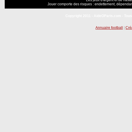
Les jeux d'argent et de hasar
Jouer comporte des risques : endettement, dépendanc
Copyright 2011 - AideOParis.com - Tous
Annuaire football
|
Créa