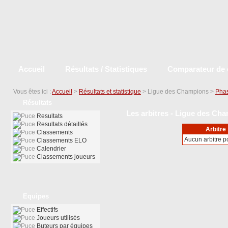
Accueil
Résultats / Statistiques
Comparateur de 
Vous êtes ici :
Accueil
>
Résultats et statistique
> Ligue des Champions >
Phas
Résultats
Les arbitres - Ligue des Cha
Resultats
Resultats détaillés
Arbitre
Classements
Aucun arbitre 
Classements ELO
Calendrier
Classements joueurs
Equipes
Effectifs
Joueurs utilisés
Buteurs par équipes