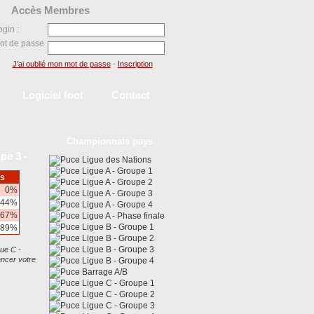
Accès Membres
ogin :
ot de passe
J’ai oublié mon mot de passe
-
Inscription
Logiciel foot
Contact
Championnats pays
pe 3 -
Ligue des Nations
Ligue A - Groupe 1
us
Ligue A - Groupe 2
0%
Ligue A - Groupe 3
.44%
Ligue A - Groupe 4
.67%
Ligue A - Phase finale
Ligue B - Groupe 1
.89%
Ligue B - Groupe 2
Ligue B - Groupe 3
ue C -
ancer votre
Ligue B - Groupe 4
Barrage A/B
Ligue C - Groupe 1
Ligue C - Groupe 2
Ligue C - Groupe 3