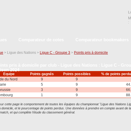
L
M
:
ques
Comparateur de cotes
Comparateur bookmakers
que
> Ligue des Nations >
Ligue C - Groupe 3
>
Points pris à domicile
ints pris à domicile par club - Ligue des Nations : Ligue C - Grou
ison 2024
Equipe
Points gagnés
Points possibles
% de points perd
nde du Nord
9
9
arie
5
9
44
orussie
3
9
66
embourg
1
9
88
ur cette page le comportement de toutes les équipes du championnat "Ligue des Nations Lig
 domicile, et le pourcentage de points perdus. Une données à prendre en compte avant de l
 match, et qui complète l'étude du classement général.