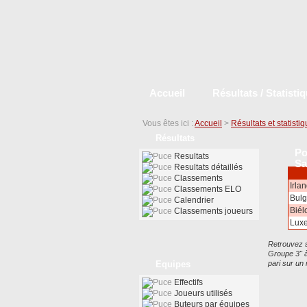
Accueil
Résultats / Statisti
Vous êtes ici :
Accueil
>
Résultats et statisti
Résultats
Po
Resultats
Sa
Resultats détaillés
Classements
Irla
Classements ELO
Bulg
Calendrier
Biél
Classements joueurs
Lux
Retrouvez s
Groupe 3" à
Equipes
pari sur un
Effectifs
Joueurs utilisés
Buteurs par équipes