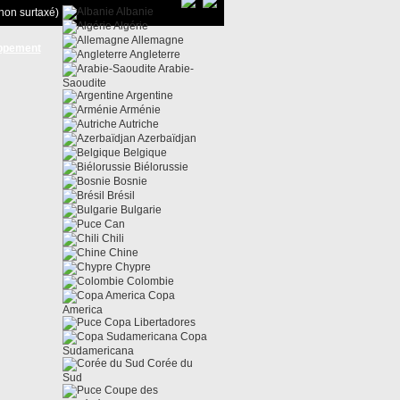
Albanie
non surtaxé)
Algérie
Allemagne
ppement
Angleterre
Arabie-
Saoudite
Argentine
Arménie
Autriche
Azerbaïdjan
Belgique
Biélorussie
Bosnie
Brésil
Bulgarie
Can
Chili
Chine
Chypre
Colombie
Copa
America
Copa Libertadores
Copa
Sudamericana
Corée du
Sud
Coupe des