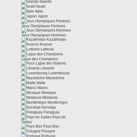
Islande
Israël
Italie
Japon
Jeux Olympiques Femmes
Jeux Olympiques Hommes
Kazakhstan
Kosovo
Lettonie
Ligue des Champions
Ligue des Nations
Lituanie
Luxembourg
Macédoine
Malte
Maroc
Mexique
Moldavie
Monténégro
Norvège
Paraguay
Pays de
Galles
Pays-Bas
Pologne
Portugal