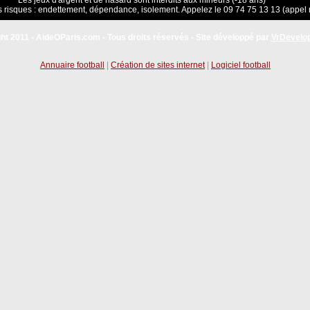
Les jeux d'argent et de hasard sont interdits aux mineurs (-18 ans)
 risques : endettement, dépendance, isolement. Appelez le 09 74 75 13 13 (appel 
ht 2011 - AideOParis.com - Tous droits réservés - Site développé par
VrDevelo
Annuaire football
|
Création de sites internet
|
Logiciel football