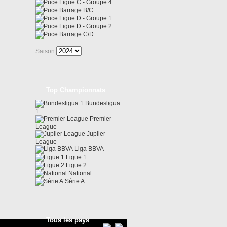
Ligue C - Groupe 4
Barrage B/C
Ligue D - Groupe 1
Ligue D - Groupe 2
Barrage C/D
Saison
Top Championnats
Bundesligua
1
Premier
League
Jupiler
League
Liga BBVA
Ligue 1
Ligue 2
National
Série A
Tous les pays