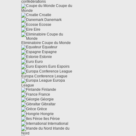
confédérations
Coupe du
Monde
Croatie
Danemark
Ecosse
Eire
Eliminatoire Coupe du Monde
Equateur
Espagne
Estonie
Euro
Euro Espoirs
Europa Conference League
Europa
League
Finlande
France
Géorgie
Gibraltar
Grèce
Hongrie
Iles Féroe
International
Irlande du
Nord