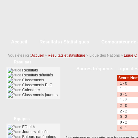
Accueil
Résultats / Statistiques
Comparateur de 
Vous êtes ici :
Accueil
>
Résultats et statistique
> Ligue des Nations >
Ligue C
Résultats
Scores fréquents - Ligue des
Resultats
Resultats détaillés
Score
Nomb
Classements
1 - 0
Classements ELO
1 - 1
Calendrier
0 - 1
Classements joueurs
1 - 2
2 - 0
2 - 2
0 - 3
Equipes
0 - 2
Effectifs
4 - 1
Joueurs utilisés
Buteurs par équipes
Vous retrouverez sur cette page les scores les p