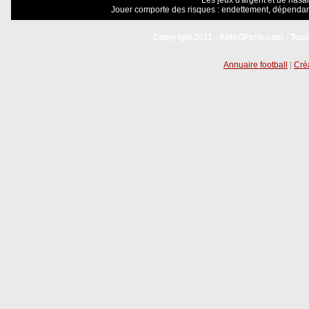
Les jeux d'argent et de hasar
Jouer comporte des risques : endettement, dépendanc
Copyright 2011 - AideOParis.com - Tous
Annuaire football
|
Créa