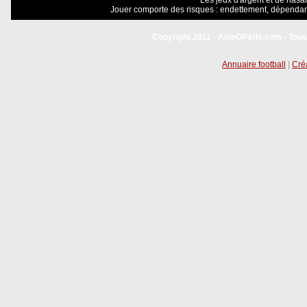
Les jeux d'argent et de hasar
Jouer comporte des risques : endettement, dépendanc
Copyright 2011 - AideOParis.com - Tous
Annuaire football
|
Créa