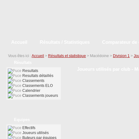
Accueil
Résultats / Statistiques
Comparateur de 
Vous êtes ici :
Accueil
>
Résultats et statistique
> Macédoine >
Division 1
>
Jou
Résultats
Joueurs utilisés par club - 
Resultats
Resultats détaillés
Classements
Classements ELO
Calendrier
Classements joueurs
Equipes
Effectifs
Joueurs utilisés
Buteurs par équipes