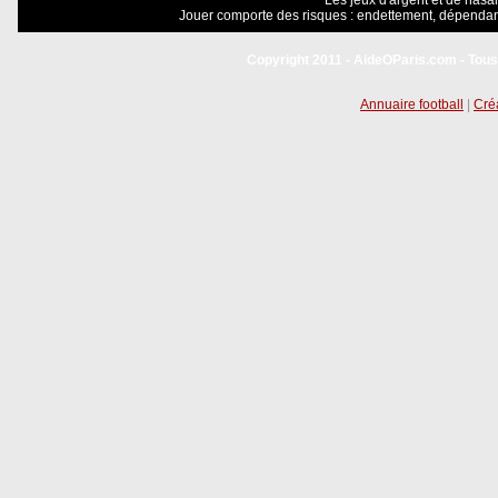
Les jeux d'argent et de hasar
Jouer comporte des risques : endettement, dépendanc
Copyright 2011 - AideOParis.com - Tous
Annuaire football
|
Créa