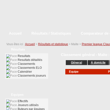
Accueil
Résultats / Statistiques
Comparateur de 
Vous êtes ici :
Accueil
>
Résultats et statistique
> Malte >
Premier league Clau
Résultats
Classement général - Malte :
Resultats
Resultats détaillés
Géneral
A domicile
Classements
Classements ELO
Calendrier
Equipe
P
Classements joueurs
Equipes
Effectifs
Joueurs utilisés
Buteurs par équipes