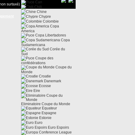
Can
non surtaxé)
Chili
Chine
ppement
Chypre
Colombie
Copa
America
Copa Libertadores
Copa
Sudamericana
Corée du
Sud
Coupe des
confédérations
Coupe du
Monde
Croatie
Danemark
Ecosse
Eire
Eliminatoire Coupe du Monde
Equateur
Espagne
Estonie
Euro
Euro Espoirs