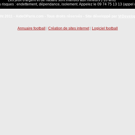
Les jeux d'argent et de hasard sont interdits aux mineurs (-18 ans)
 risques : endettement, dépendance, isolement. Appelez le 09 74 75 13 13 (appel 
ht 2011 - AideOParis.com - Tous droits réservés - Site développé par
VrDevelo
Annuaire football
|
Création de sites internet
|
Logiciel football