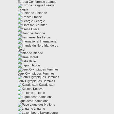
Europa Conference League
Europa
League
Finlande
France
Géorgie
Gibraltar
Grèce
Hongrie
Iles Féroe
International
Irlande du
Nord
Islande
Israël
Italie
Japon
Jeux Olympiques Femmes
Jeux Olympiques Hommes
Kazakhstan
Kosovo
Lettonie
Ligue des Champions
Ligue des Nations
Lituanie
Luxembourg