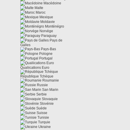
Macédoine
Malte
Maroc
Mexique
Moldavie
Monténégro
Norvège
Paraguay
Pays de
Galles
Pays-Bas
Pologne
Portugal
Qualiications Euro
République Tchèque
Roumanie
Russie
San Marin
Serbie
Slovaquie
Slovénie
Suède
Suisse
Tunisie
Turquie
Ukraine