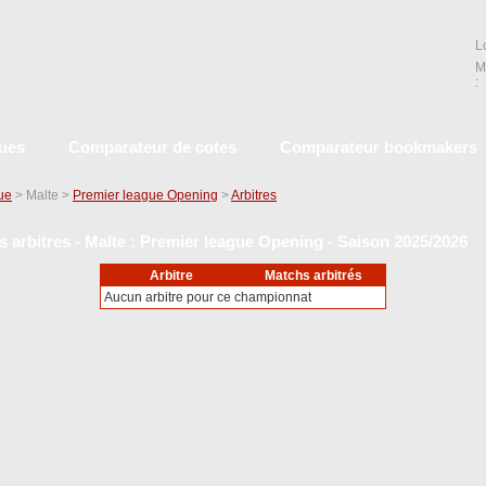
L
M
:
ques
Comparateur de cotes
Comparateur bookmakers
que
> Malte >
Premier league Opening
>
Arbitres
s arbitres - Malte : Premier league Opening - Saison 2025/2026
Arbitre
Matchs arbitrés
Aucun arbitre pour ce championnat