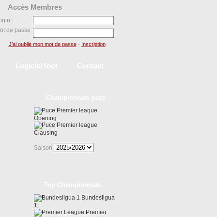
Accès Membres
ogin :
ot de passe
J’ai oublié mon mot de passe
-
Inscription
Logiciel foot
Contact
Championnats pays
Premier league
Opening
Premier league
Clausing
Saison
Top Championnats
Bundesligua
1
Premier