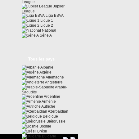
League
Jupiler
League
Liga BBVA
Ligue 1
Ligue 2
National
Série A
Tous les pays
Albanie
Algérie
Allemagne
Angleterre
Arabie-
Saoudite
Argentine
Arménie
Autriche
Azerbaïdjan
Belgique
Biélorussie
Bosnie
Brésil
Bulgarie