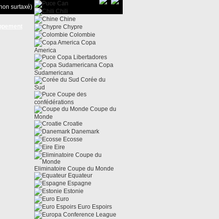
Can
non surtaxé)
Chili
Chine
ppement
Chypre
Colombie
Copa
America
Copa Libertadores
Copa
Sudamericana
Corée du
Sud
Coupe des
confédérations
Coupe du
Monde
Croatie
Danemark
Ecosse
Eire
Eliminatoire Coupe du Monde
Equateur
Espagne
Estonie
Euro
Euro Espoirs