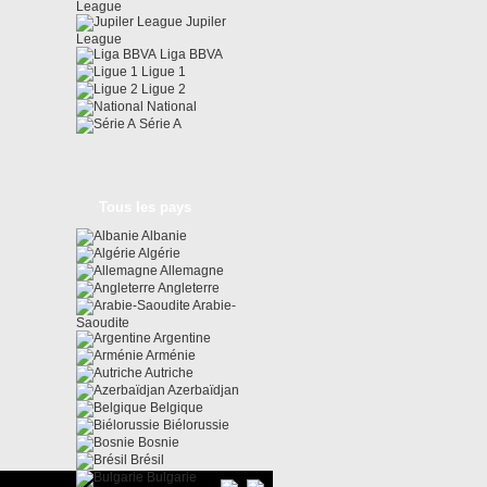
League
Jupiler
League
Liga BBVA
Ligue 1
Ligue 2
National
Série A
Tous les pays
Albanie
Algérie
Allemagne
Angleterre
Arabie-
Saoudite
Argentine
Arménie
Autriche
Azerbaïdjan
Belgique
Biélorussie
Bosnie
Brésil
Bulgarie