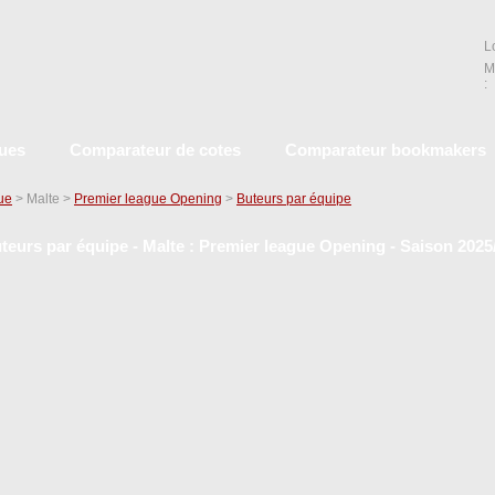
L
M
:
ques
Comparateur de cotes
Comparateur bookmakers
que
> Malte >
Premier league Opening
>
Buteurs par équipe
teurs par équipe - Malte : Premier league Opening - Saison 2025