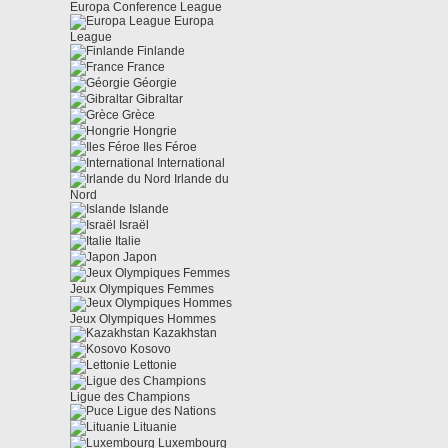
Europa Conference League
Europa
League
Finlande
France
Géorgie
Gibraltar
Grèce
Hongrie
Iles Féroe
International
Irlande du
Nord
Islande
Israël
Italie
Japon
Jeux Olympiques Femmes
Jeux Olympiques Hommes
Kazakhstan
Kosovo
Lettonie
Ligue des Champions
Ligue des Nations
Lituanie
Luxembourg