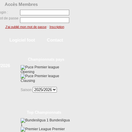
Accès Membres
ogin :
ot de passe
J’ai oublié mon mot de passe
-
Inscription
Logiciel foot
Contact
Championnats pays
/2026
Premier league
Opening
Premier league
Clausing
Saison
Top Championnats
Bundesligua
1
Premier