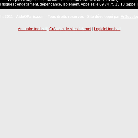
Les jeux d'argent et de hasard sont interdits aux mineurs (-18 ans)
 risques : endettement, dépendance, isolement. Appelez le 09 74 75 13 13 (appel 
ht 2011 - AideOParis.com - Tous droits réservés - Site développé par
VrDevelo
Annuaire football
|
Création de sites internet
|
Logiciel football