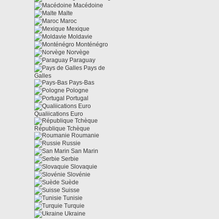
Macédoine
Malte
Maroc
Mexique
Moldavie
Monténégro
Norvège
Paraguay
Pays de
Galles
Pays-Bas
Pologne
Portugal
Qualiications Euro
République Tchèque
Roumanie
Russie
San Marin
Serbie
Slovaquie
Slovénie
Suède
Suisse
Tunisie
Turquie
Ukraine