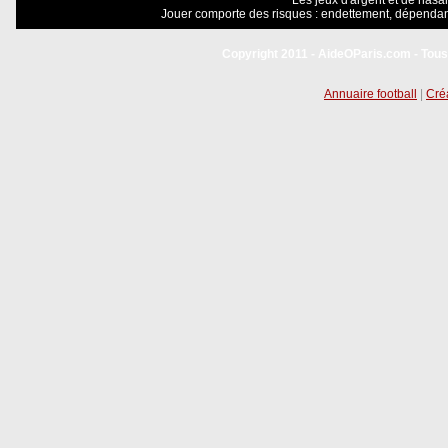
Les jeux d'argent et de hasar
Jouer comporte des risques : endettement, dépendanc
Copyright 2011 - AideOParis.com - Tous
Annuaire football
|
Créa