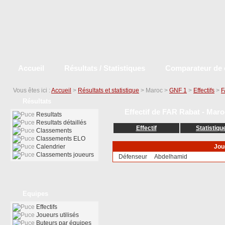
Accueil
Résultats / Statistiques
Comparateur de 
Vous êtes ici :
Accueil
>
Résultats et statistique
> Maroc >
GNF 1
>
Effectifs
>
F
Résultats
Effectif de FAR Rabat - Maro
Resultats
Resultats détaillés
Effectif
Statistiqu
Classements
Classements ELO
Calendrier
Jou
Classements joueurs
Défenseur
Abdelhamid
Equipes
Effectifs
Joueurs utilisés
Buteurs par équipes