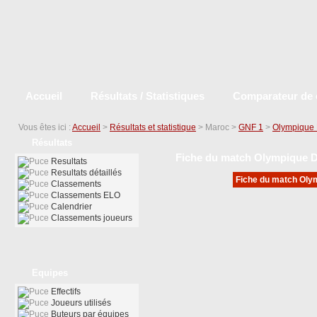
Accueil
Résultats / Statistiques
Comparateur de 
Vous êtes ici :
Accueil
>
Résultats et statistique
> Maroc >
GNF 1
>
Olympique 
Résultats
Fiche du match Olympique 
Resultats
Resultats détaillés
Fiche du match Olym
Classements
Classements ELO
Calendrier
Classements joueurs
Equipes
Effectifs
Joueurs utilisés
Buteurs par équipes