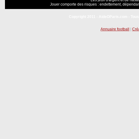
Les jeux d'argent et de hasar
Jouer comporte des risques : endettement, dépendanc
Copyright 2011 - AideOParis.com - Tous
Annuaire football
|
Créa