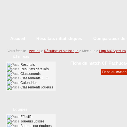
Accueil
Résultats / Statistiques
Comparateur de 
Vous êtes ici :
Accueil
>
Résultats et statistique
> Mexique >
Liga MX Apertura
Résultats
Fiche du match CF Pachuca
Resultats
Resultats détaillés
Fiche du match 
Classements
Classements ELO
Calendrier
Classements joueurs
Equipes
Effectifs
Joueurs utilisés
Buteurs par équipes