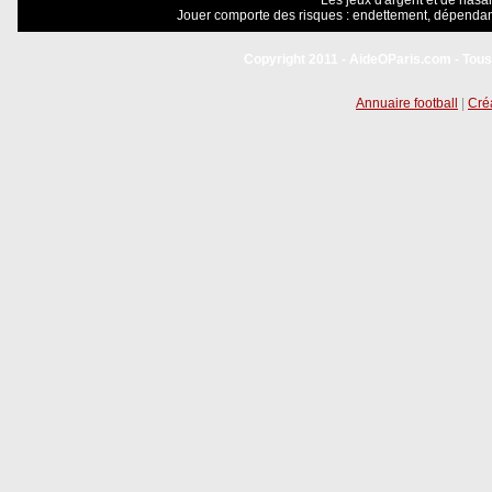
Les jeux d'argent et de hasar
Jouer comporte des risques : endettement, dépendanc
Copyright 2011 - AideOParis.com - Tous
Annuaire football
|
Créa