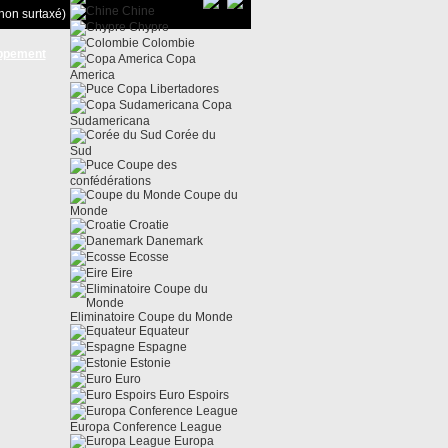
Chine
non surtaxé)
Chypre
Colombie
ppement
Copa
America
Copa Libertadores
Copa
Sudamericana
Corée du
Sud
Coupe des
confédérations
Coupe du
Monde
Croatie
Danemark
Ecosse
Eire
Eliminatoire Coupe du Monde
Equateur
Espagne
Estonie
Euro
Euro Espoirs
Europa Conference League
Europa