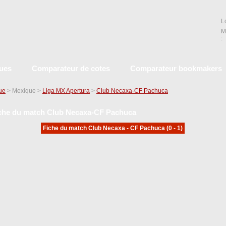
L
M
:
ques
Comparateur de cotes
Comparateur bookmakers
que
> Mexique >
Liga MX Apertura
>
Club Necaxa-CF Pachuca
che du match Club Necaxa-CF Pachuca
Fiche du match Club Necaxa - CF Pachuca (0 - 1)