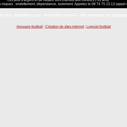
Les jeux d'argent et de hasard sont interdits aux mineurs (-18 ans)
 risques : endettement, dépendance, isolement. Appelez le 09 74 75 13 13 (appel 
ht 2011 - AideOParis.com - Tous droits réservés - Site développé par
VrDevelo
Annuaire football
|
Création de sites internet
|
Logiciel football