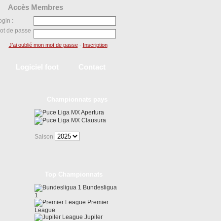
Accès Membres
ogin :
ot de passe
J’ai oublié mon mot de passe
-
Inscription
Logiciel foot
Contact
Championnats pays
Liga MX Apertura
Liga MX Clausura
Saison
Top Championnats
Bundesligua
1
Premier
League
Jupiler