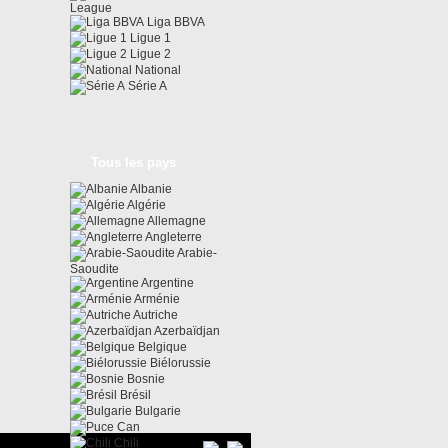
League
Liga BBVA
Ligue 1
Ligue 2
National
Série A
Tous les pays
Albanie
Algérie
Allemagne
Angleterre
Arabie-
Saoudite
Argentine
Arménie
Autriche
Azerbaïdjan
Belgique
Biélorussie
Bosnie
Brésil
Bulgarie
Can
Chili