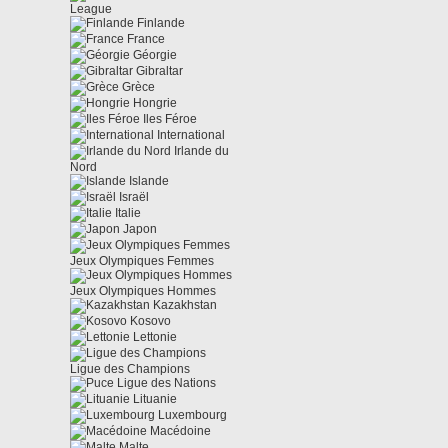
League
Finlande
France
Géorgie
Gibraltar
Grèce
Hongrie
Iles Féroe
International
Irlande du
Nord
Islande
Israël
Italie
Japon
Jeux Olympiques Femmes
Jeux Olympiques Hommes
Kazakhstan
Kosovo
Lettonie
Ligue des Champions
Ligue des Nations
Lituanie
Luxembourg
Macédoine
Malte