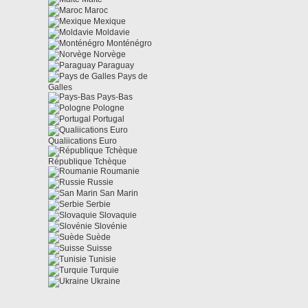
Maroc
Mexique
Moldavie
Monténégro
Norvège
Paraguay
Pays de
Galles
Pays-Bas
Pologne
Portugal
Qualiications Euro
République Tchèque
Roumanie
Russie
San Marin
Serbie
Slovaquie
Slovénie
Suède
Suisse
Tunisie
Turquie
Ukraine