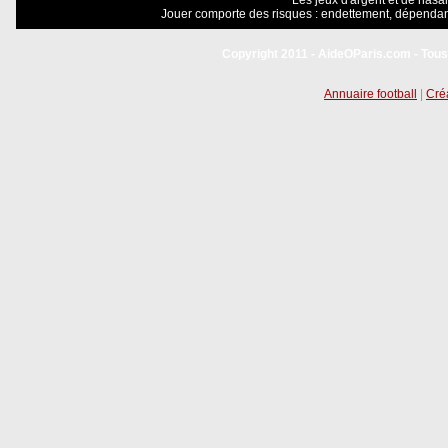
Les jeux d'argent et de hasar
Jouer comporte des risques : endettement, dépendanc
Copyright 2011 - AideOParis.com - Tous
Annuaire football
|
Créa