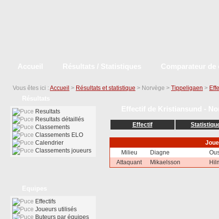
Accueil
Résultats / Statistiques
Comparateur de 
Vous êtes ici :
Accueil
>
Résultats et statistique
> Norvège >
Tippeligaen
>
Effe
Résultats
Effectif de Kristiansund - N
Resultats
Resultats détaillés
Effectif
Statistiqu
Classements
Classements ELO
Calendrier
Joue
Classements joueurs
Milieu
Diagne
Ous
Attaquant
Mikaelsson
Hil
Equipes
Effectifs
Joueurs utilisés
Buteurs par équipes