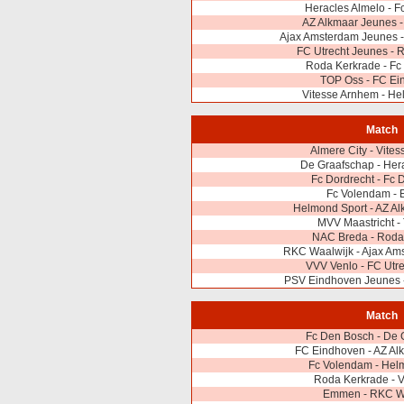
Heracles Almelo - 
AZ Alkmaar Jeunes 
Ajax Amsterdam Jeunes -
FC Utrecht Jeunes - 
Roda Kerkrade - Fc
TOP Oss - FC Ei
Vitesse Arnhem - He
Match
Almere City - Vite
De Graafschap - Her
Fc Dordrecht - Fc
Fc Volendam -
Helmond Sport - AZ A
MVV Maastricht -
NAC Breda - Roda
RKC Waalwijk - Ajax Am
VVV Venlo - FC Utr
PSV Eindhoven Jeunes 
Match
Fc Den Bosch - De 
FC Eindhoven - AZ Al
Fc Volendam - Hel
Roda Kerkrade - 
Emmen - RKC W