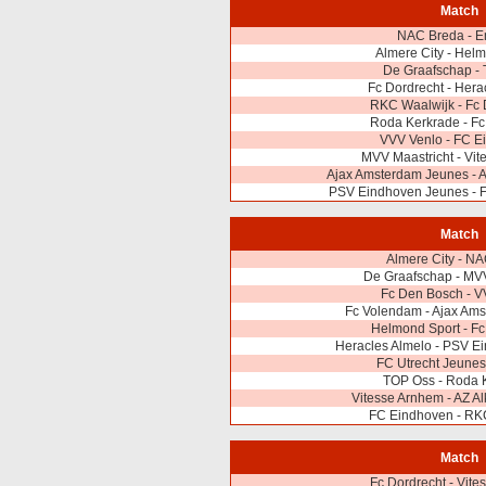
Match
NAC Breda - 
Almere City - Hel
De Graafschap -
Fc Dordrecht - Hera
RKC Waalwijk - Fc
Roda Kerkrade - F
VVV Venlo - FC E
MVV Maastricht - Vi
Ajax Amsterdam Jeunes - 
PSV Eindhoven Jeunes - F
Match
Almere City - N
De Graafschap - MVV
Fc Den Bosch - V
Fc Volendam - Ajax Am
Helmond Sport - Fc
Heracles Almelo - PSV E
FC Utrecht Jeune
TOP Oss - Roda 
Vitesse Arnhem - AZ A
FC Eindhoven - RK
Match
Fc Dordrecht - Vit