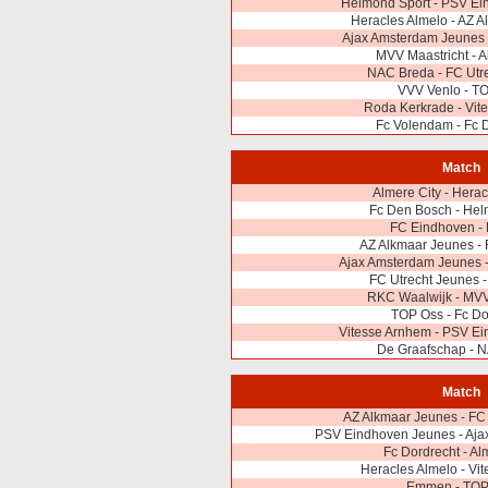
Helmond Sport - PSV Ei
Heracles Almelo - AZ 
Ajax Amsterdam Jeunes 
MVV Maastricht - A
NAC Breda - FC Utr
VVV Venlo - T
Roda Kerkrade - Vit
Fc Volendam - Fc 
Match
Almere City - Hera
Fc Den Bosch - Hel
FC Eindhoven 
AZ Alkmaar Jeunes -
Ajax Amsterdam Jeunes 
FC Utrecht Jeunes 
RKC Waalwijk - MVV
TOP Oss - Fc Do
Vitesse Arnhem - PSV E
De Graafschap - 
Match
AZ Alkmaar Jeunes - FC
PSV Eindhoven Jeunes - Aja
Fc Dordrecht - Al
Heracles Almelo - Vi
Emmen - TOP