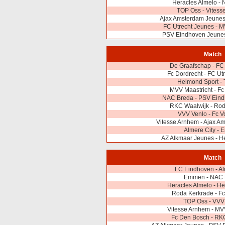
Heracles Almelo -
TOP Oss - Vitess
Ajax Amsterdam Jeunes 
FC Utrecht Jeunes - M
PSV Eindhoven Jeunes 
Match
De Graafschap - FC
Fc Dordrecht - FC Ut
Helmond Sport -
MVV Maastricht - F
NAC Breda - PSV Ein
RKC Waalwijk - Rod
VVV Venlo - Fc 
Vitesse Arnhem - Ajax A
Almere City -
AZ Alkmaar Jeunes - H
Match
FC Eindhoven - Al
Emmen - NAC 
Heracles Almelo - H
Roda Kerkrade - Fc
TOP Oss - VVV
Vitesse Arnhem - MV
Fc Den Bosch - RK