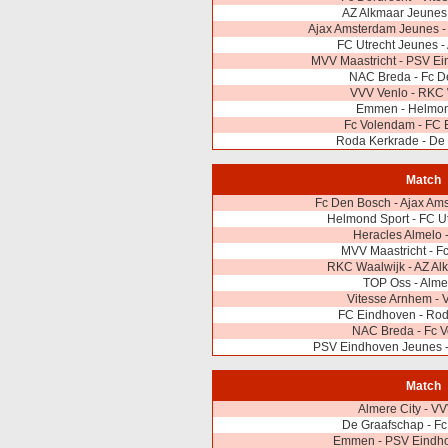
AZ Alkmaar Jeunes
Ajax Amsterdam Jeunes -
FC Utrecht Jeunes -
MVV Maastricht - PSV E
NAC Breda - Fc D
VVV Venlo - RKC 
Emmen - Helmon
Fc Volendam - FC 
Roda Kerkrade - De
Match
Fc Den Bosch - Ajax Am
Helmond Sport - FC U
Heracles Almelo
MVV Maastricht - F
RKC Waalwijk - AZ Al
TOP Oss - Alme
Vitesse Arnhem - 
FC Eindhoven - Rod
NAC Breda - Fc 
PSV Eindhoven Jeunes -
Match
Almere City - V
De Graafschap - Fc
Emmen - PSV Eindh