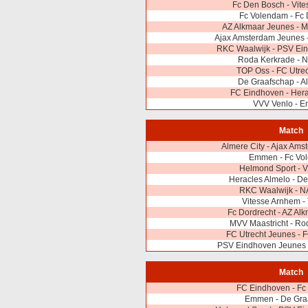
Fc Den Bosch - Vit
Fc Volendam - Fc 
AZ Alkmaar Jeunes - M
Ajax Amsterdam Jeunes 
RKC Waalwijk - PSV Ei
Roda Kerkrade - 
TOP Oss - FC Utre
De Graafschap - A
FC Eindhoven - Hera
VVV Venlo - 
Match
Almere City - Ajax Am
Emmen - Fc Vo
Helmond Sport - 
Heracles Almelo - D
RKC Waalwijk - N
Vitesse Arnhem -
Fc Dordrecht - AZ Al
MVV Maastricht - Ro
FC Utrecht Jeunes - 
PSV Eindhoven Jeunes 
Match
FC Eindhoven - Fc
Emmen - De Gra