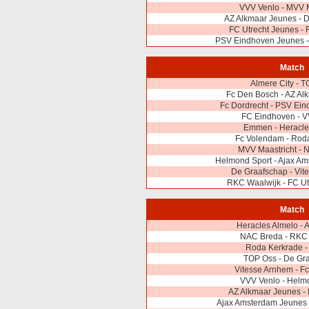
VVV Venlo - MVV M
AZ Alkmaar Jeunes - 
FC Utrecht Jeunes -
PSV Eindhoven Jeunes -
Match
Almere City - 
Fc Den Bosch - AZ Al
Fc Dordrecht - PSV Ei
FC Eindhoven - V
Emmen - Heracle
Fc Volendam - Rod
MVV Maastricht - 
Helmond Sport - Ajax A
De Graafschap - Vit
RKC Waalwijk - FC Ut
Match
Heracles Almelo - A
NAC Breda - RKC 
Roda Kerkrade 
TOP Oss - De Gr
Vitesse Arnhem - F
VVV Venlo - Helm
AZ Alkmaar Jeunes - 
Ajax Amsterdam Jeunes 