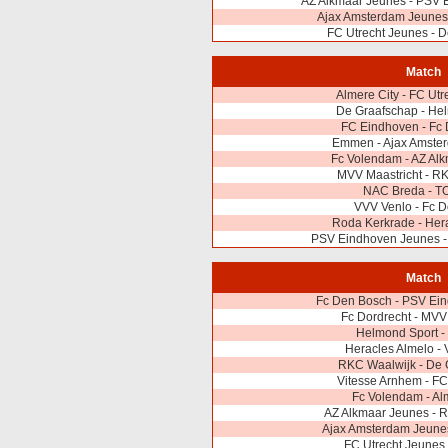
AZ Alkmaar Jeunes - PSV 
Ajax Amsterdam Jeunes
FC Utrecht Jeunes - 
Match
Almere City - FC Ut
De Graafschap - He
FC Eindhoven - Fc
Emmen - Ajax Amste
Fc Volendam - AZ Al
MVV Maastricht - R
NAC Breda - T
VVV Venlo - Fc D
Roda Kerkrade - Her
PSV Eindhoven Jeunes -
Match
Fc Den Bosch - PSV Ei
Fc Dordrecht - MVV
Helmond Sport 
Heracles Almelo -
RKC Waalwijk - De 
Vitesse Arnhem - F
Fc Volendam - Al
AZ Alkmaar Jeunes - 
Ajax Amsterdam Jeune
FC Utrecht Jeunes