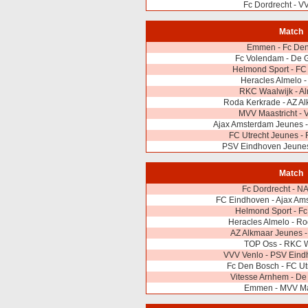
Fc Dordrecht - V
Match
Emmen - Fc De
Fc Volendam - De 
Helmond Sport - FC
Heracles Almelo 
RKC Waalwijk - Al
Roda Kerkrade - AZ A
MVV Maastricht - 
Ajax Amsterdam Jeunes -
FC Utrecht Jeunes - 
PSV Eindhoven Jeune
Match
Fc Dordrecht - N
FC Eindhoven - Ajax Am
Helmond Sport - F
Heracles Almelo - R
AZ Alkmaar Jeunes -
TOP Oss - RKC W
VVV Venlo - PSV Eind
Fc Den Bosch - FC Ut
Vitesse Arnhem - De
Emmen - MVV Maa