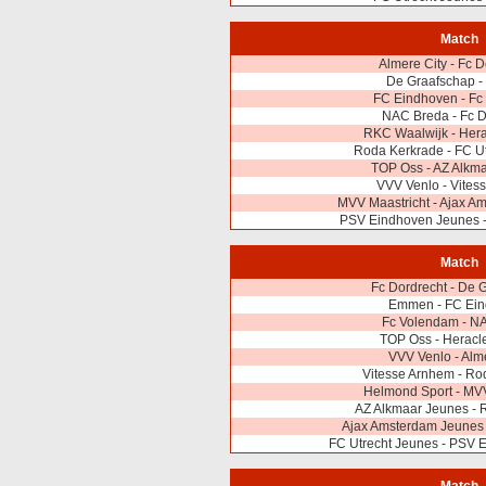
Match
Almere City - Fc 
De Graafschap 
FC Eindhoven - Fc
NAC Breda - Fc D
RKC Waalwijk - Hera
Roda Kerkrade - FC U
TOP Oss - AZ Alkm
VVV Venlo - Vites
MVV Maastricht - Ajax A
PSV Eindhoven Jeunes -
Match
Fc Dordrecht - De 
Emmen - FC Ei
Fc Volendam - N
TOP Oss - Heracl
VVV Venlo - Alm
Vitesse Arnhem - Ro
Helmond Sport - MVV
AZ Alkmaar Jeunes - 
Ajax Amsterdam Jeunes 
FC Utrecht Jeunes - PSV 