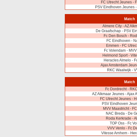
FC Utrecht Jeunes - 
PSV Eindhoven Jeunes -
Match
Almere City - AZ Al
De Graafschap - PSV Ei
Fc Den Bosch - Rod
FC Eindhoven - N
Emmen - FC Utrec
Fc Volendam - MVV 
Helmond Sport - Vit
Heracles Almelo - F
Ajax Amsterdam Jeun
RKC Waalwijk - V
Match
Fc Dordrecht - RK
AZ Alkmaar Jeunes - Ajax
FC Utrecht Jeunes - 
PSV Eindhoven Jeu
MVV Maastricht - F
NAC Breda - De G
Roda Kerkrade - A
TOP Oss - Fc V
VVV Venlo - Fc D
Vitesse Arnhem - Her