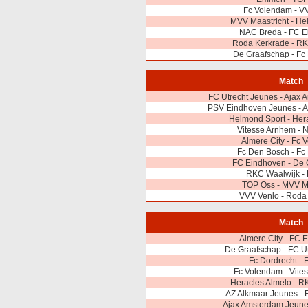
Fc Volendam - V
MVV Maastricht - He
NAC Breda - FC E
Roda Kerkrade - RK
De Graafschap - Fc
Match
FC Utrecht Jeunes - Ajax
PSV Eindhoven Jeunes - A
Helmond Sport - Her
Vitesse Arnhem - 
Almere City - Fc
Fc Den Bosch - Fc
FC Eindhoven - De 
RKC Waalwijk 
TOP Oss - MVV Ma
VVV Venlo - Roda
Match
Almere City - FC 
De Graafschap - FC U
Fc Dordrecht -
Fc Volendam - Vite
Heracles Almelo - R
AZ Alkmaar Jeunes - 
Ajax Amsterdam Jeune