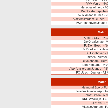
VVV Venlo - NA
Heracles Almelo - F
De Graafschap - Ro
AZ Alkmaar Jeunes - V
Ajax Amsterdam Jeunes - 
PSV Eindhoven Jeunes 
Match
Almere City - RKC
De Graafschap - 
Fc Den Bosch - N
Fc Dordrecht - Hel
FC Eindhoven - 
Emmen - Vitesse
Fc Volendam - Hera
Roda Kerkrade - MVV
Ajax Amsterdam Jeunes - PS
FC Utrecht Jeunes - AZ
Match
Helmond Sport - Fc
Heracles Almelo - Ajax 
NAC Breda - Alm
RKC Waalwijk - FC
TOP Oss - E
Vitesse Arnhem - F