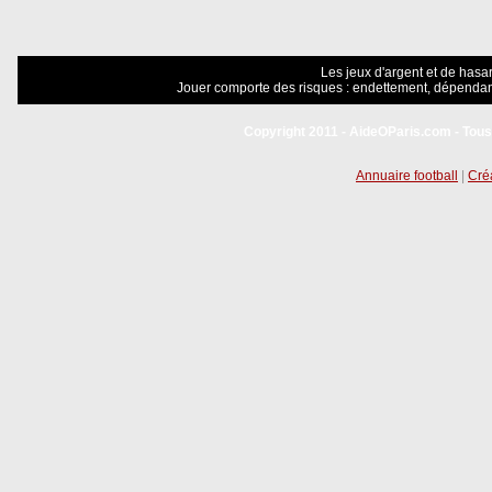
Les jeux d'argent et de hasar
Jouer comporte des risques : endettement, dépendanc
Copyright 2011 - AideOParis.com - Tous
Annuaire football
|
Créa