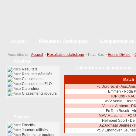
Accueil
Résultats / Statistiques
Comparateur de 
Vous êtes ici :
Accueil
>
Résultats et statistique
> Pays-Bas >
Eerste Divisie
>
Résultats
Calendrier du championnat - 
Resultats
Resultats détaillés
Classements
Match
Classements ELO
Fc Dordrecht - Ajax Am
Calendrier
Emmen - Roda K
Classements joueurs
TOP Oss - NAC
VVV Venlo - Herac
Vitesse Arnhem - R
Fc Den Bosch - Al
MVV Maastricht - FC U
Equipes
Helmond Sport - De
Effectifs
AZ Alkmaar Jeunes - 
Joueurs utilisés
PSV Eindhoven Jeunes 
Buteurs par équipes