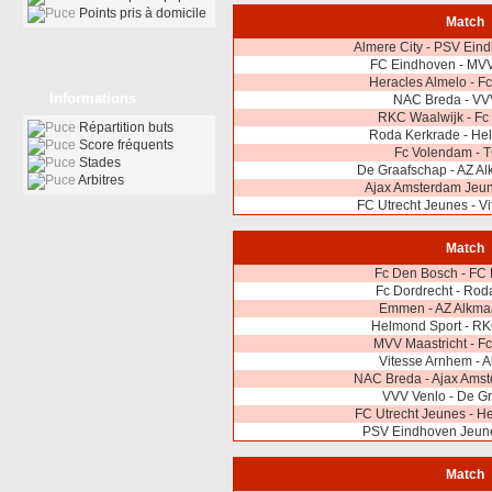
Points pris à domicile
Match
Almere City - PSV Ein
FC Eindhoven - MVV
Heracles Almelo - F
Informations
NAC Breda - VV
RKC Waalwijk - Fc
Répartition buts
Roda Kerkrade - He
Score fréquents
Fc Volendam - 
Stades
De Graafschap - AZ A
Arbitres
Ajax Amsterdam Jeu
FC Utrecht Jeunes - V
Match
Fc Den Bosch - FC
Fc Dordrecht - Rod
Emmen - AZ Alkma
Helmond Sport - RK
MVV Maastricht - F
Vitesse Arnhem - A
NAC Breda - Ajax Ams
VVV Venlo - De G
FC Utrecht Jeunes - H
PSV Eindhoven Jeune
Match