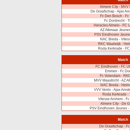
Match
Almere City - MVV 
De Graafschap - Ajax A
Fc Den Bosch - Fc
Fc Dordrecht - 
Heracles Almelo - FC 
AZ Alkmaar Jeune
PSV Eindhoven Jeunes
NAC Breda - Vites
RKC Waalwijk - Hel
Roda Kerkrade - FC
Match
FC Eindhoven - FC Ut
Emmen - Fc Dor
Fc Volendam - RKC
MVV Maastricht - AZ A
NAC Breda - Helm
VVV Venlo - Ajax Ams
Roda Kerkrade -
Vitesse Arnhem - F
Almere City - De 
PSV Eindhoven Jeunes - 
Match
De Graafschap - F