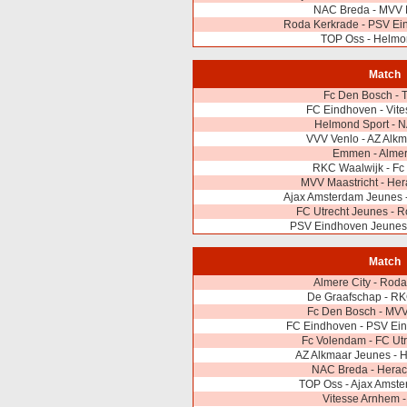
NAC Breda - MVV M
Roda Kerkrade - PSV Ei
TOP Oss - Helmo
Match
Fc Den Bosch - 
FC Eindhoven - Vit
Helmond Sport - 
VVV Venlo - AZ Alk
Emmen - Almer
RKC Waalwijk - Fc
MVV Maastricht - Her
Ajax Amsterdam Jeunes 
FC Utrecht Jeunes - 
PSV Eindhoven Jeunes 
Match
Almere City - Rod
De Graafschap - RK
Fc Den Bosch - MVV
FC Eindhoven - PSV Ei
Fc Volendam - FC Ut
AZ Alkmaar Jeunes - 
NAC Breda - Herac
TOP Oss - Ajax Amst
Vitesse Arnhem 