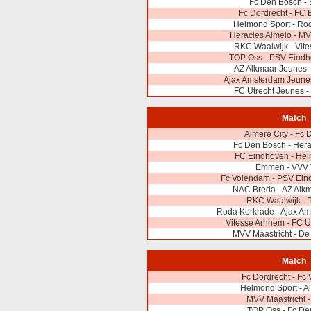
Fc Den Bosch 
Fc Dordrecht - FC
Helmond Sport - Ro
Heracles Almelo - MV
RKC Waalwijk - Vit
TOP Oss - PSV Eindh
AZ Alkmaar Jeunes 
Ajax Amsterdam Jeunes
FC Utrecht Jeunes 
Match
Almere City - Fc 
Fc Den Bosch - Hera
FC Eindhoven - Hel
Emmen - VVV 
Fc Volendam - PSV Ein
NAC Breda - AZ Alk
RKC Waalwijk - 
Roda Kerkrade - Ajax A
Vitesse Arnhem - FC U
MVV Maastricht - De
Match
Fc Dordrecht - Fc
Helmond Sport - A
MVV Maastricht 
TOP Oss - Fc De