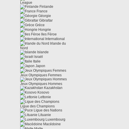
League
Finlande
France
Géorgie
Gibraltar
Grèce
Hongrie
Iles Féroe
International
Irlande du
Nord
Islande
Israël
Italie
Japon
Jeux Olympiques Femmes
Jeux Olympiques Hommes
Kazakhstan
Kosovo
Lettonie
Ligue des Champions
Ligue des Nations
Lituanie
Luxembourg
Macédoine
Malte