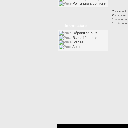
Points pris à domicile
Pour voir la
Vous pouvez
Enfin un cl
Eredivision"
Informations
Répartition buts
Score fréquents
Stades
Arbitres