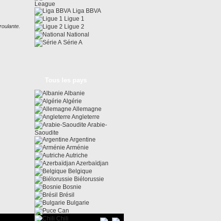
League
Liga BBVA
Ligue 1
roulante.
Ligue 2
National
Série A
Tous les pays
Albanie
Algérie
Allemagne
Angleterre
Arabie-
Saoudite
Argentine
Arménie
Autriche
Azerbaïdjan
Belgique
Biélorussie
Bosnie
Brésil
Bulgarie
Can
Chili