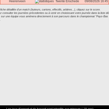
Heerenveen
Twente Enschede
09/08/2026 16:45
 fiche détaillée d'un match (buteurs, cartons, effectifs, arbitres...), cliquez sur le score.
 consulter les journées précedentes ou à venir en choisissant votre journée dans la liste dé
ic sur une équipe vous amènera directement à son parcours dans le championnat "Pays-Bas
.