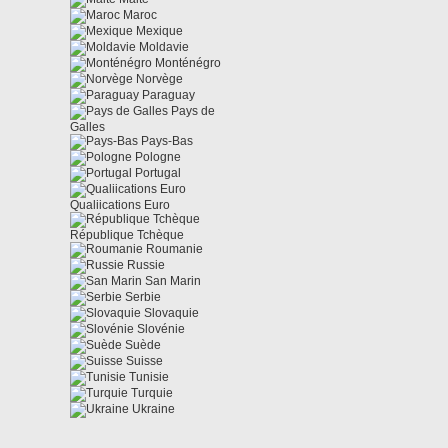
Maroc
Mexique
Moldavie
Monténégro
Norvège
Paraguay
Pays de
Galles
Pays-Bas
Pologne
Portugal
Qualiications Euro
République Tchèque
Roumanie
Russie
San Marin
Serbie
Slovaquie
Slovénie
Suède
Suisse
Tunisie
Turquie
Ukraine