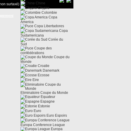
Chine
non surtaxé)
Chypre
Colombie
ppement
Copa
America
Copa Libertadores
Copa
Sudamericana
Corée du
Sud
Coupe des
confédérations
Coupe du
Monde
Croatie
Danemark
Ecosse
Eire
Eliminatoire Coupe du Monde
Equateur
Espagne
Estonie
Euro
Euro Espoirs
Europa Conference League
Europa