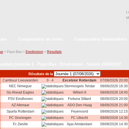
L
M
:
ques
Comparateur de cotes
Comparateur bookmakers
que
> Pays-Bas >
Eredivision
>
Resultats
sultats journée 1 - Pays-Bas : Eredivision - Saison 2026/2027
Résultats de la
Cambuur Leeuwarden
0 - 4
Excelsior Rotterdam
07/08/2026 20:00
NEC Nimegue
Stormvogels Telstar
08/08/2026 16:30
Go Ahead Eagles
Willem II
08/08/2026 18:45
PSV Eindhoven
Fortuna Sittard
08/08/2026 20:00
AZ Alkmaar
ADO Den Haag
08/08/2026 21:00
Sparta Rotterdam
Feyenoord
09/08/2026 12:15
FC Groningen
FC Utrecht
09/08/2026 14:30
Fc Zwolle
Ajax Amsterdam
09/08/2026 14:30