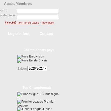
Accès Membres
ogin :
ot de passe
J’ai oublié mon mot de passe
-
Inscription
Logiciel foot
Contact
Championnats pays
Eredivision
Eerste Divisie
Saison
Top Championnats
Bundesligua
1
Premier
League
Jupiler