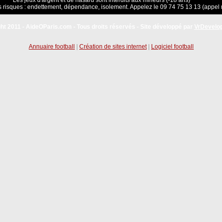
Les jeux d'argent et de hasard sont interdits aux mineurs (-18 ans)
 risques : endettement, dépendance, isolement. Appelez le 09 74 75 13 13 (appel 
ht 2011 - AideOParis.com - Tous droits réservés - Site développé par
VrDevelo
Annuaire football
|
Création de sites internet
|
Logiciel football