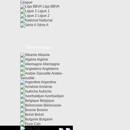
League
Liga BBVA
Ligue 1
Ligue 2
National
Série A
Tous les pays
Albanie
Algérie
Allemagne
Angleterre
Arabie-
Saoudite
Argentine
Arménie
Autriche
Azerbaïdjan
Belgique
Biélorussie
Bosnie
Brésil
Bulgarie
Can
Chili