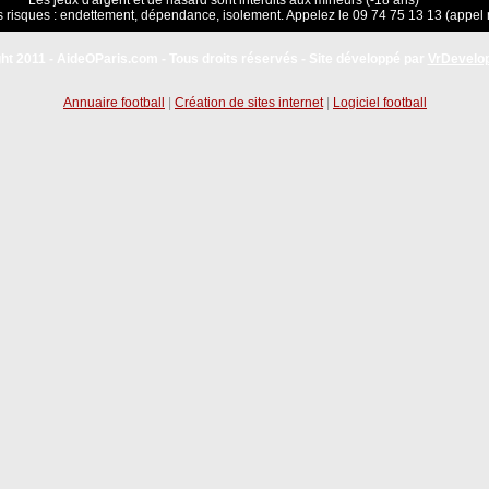
Les jeux d'argent et de hasard sont interdits aux mineurs (-18 ans)
 risques : endettement, dépendance, isolement. Appelez le 09 74 75 13 13 (appel 
ht 2011 - AideOParis.com - Tous droits réservés - Site développé par
VrDevelo
Annuaire football
|
Création de sites internet
|
Logiciel football