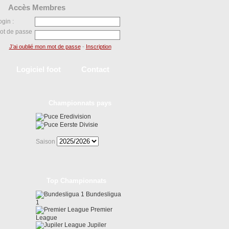
Accès Membres
ogin :
ot de passe
J’ai oublié mon mot de passe
-
Inscription
Logiciel foot
Contact
Championnats pays
Eredivision
Eerste Divisie
Saison
Top Championnats
Bundesligua
1
Premier
League
Jupiler