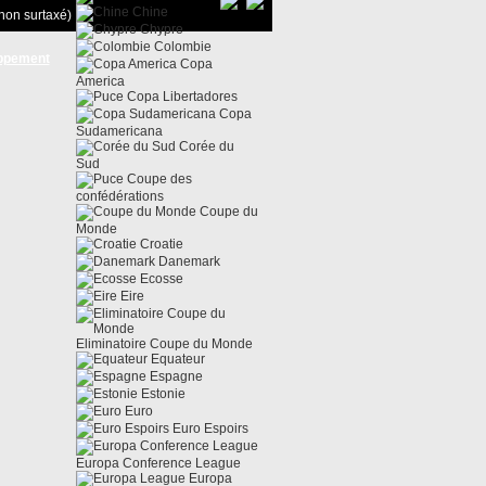
Chine
non surtaxé)
Chypre
Colombie
ppement
Copa
America
Copa Libertadores
Copa
Sudamericana
Corée du
Sud
Coupe des
confédérations
Coupe du
Monde
Croatie
Danemark
Ecosse
Eire
Eliminatoire Coupe du Monde
Equateur
Espagne
Estonie
Euro
Euro Espoirs
Europa Conference League
Europa