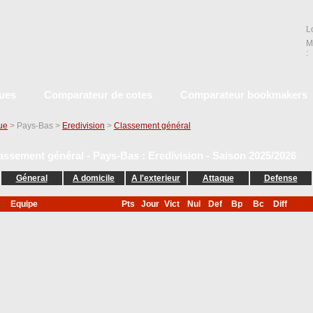
L
M
:
ques
Comparateur de cotes
Comparateur bookmakers
que
> Pays-Bas >
Eredivision
>
Classement général
assement général - Pays-Bas : Eredivision - Saison 2025/2026
Géneral
A domicile
A l'exterieur
Attaque
Defense
Equipe
Pts
Jour
Vict
Nul
Def
Bp
Bc
Diff