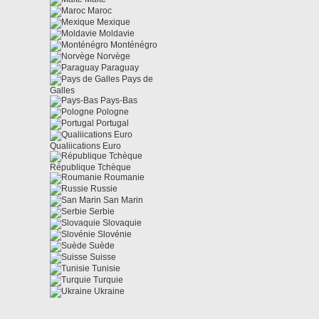
Maroc
Mexique
Moldavie
Monténégro
Norvège
Paraguay
Pays de
Galles
Pays-Bas
Pologne
Portugal
Qualiications Euro
République Tchèque
Roumanie
Russie
San Marin
Serbie
Slovaquie
Slovénie
Suède
Suisse
Tunisie
Turquie
Ukraine