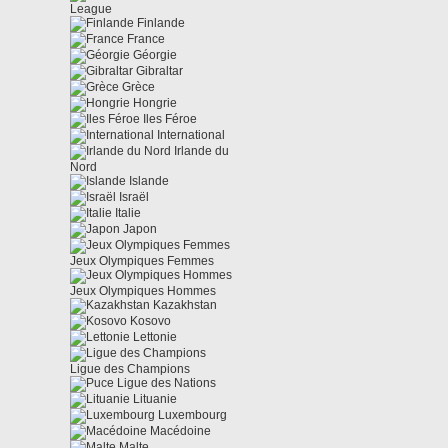
League
Finlande
France
Géorgie
Gibraltar
Grèce
Hongrie
Iles Féroe
International
Irlande du
Nord
Islande
Israël
Italie
Japon
Jeux Olympiques Femmes
Jeux Olympiques Hommes
Kazakhstan
Kosovo
Lettonie
Ligue des Champions
Ligue des Nations
Lituanie
Luxembourg
Macédoine
Malte