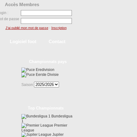
Accès Membres
ogin :
ot de passe
J’ai oublié mon mot de passe
-
Inscription
Logiciel foot
Contact
Championnats pays
Eredivision
Eerste Divisie
Saison
Top Championnats
Bundesligua
1
Premier
League
Jupiler