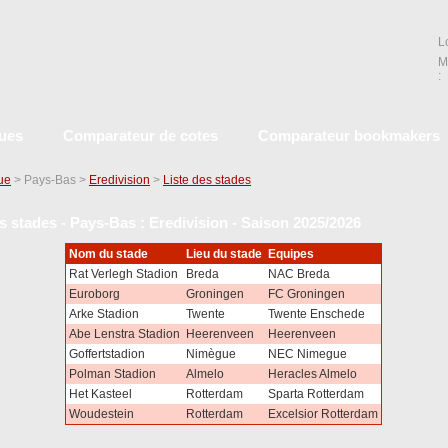
L
M
:
ques
Comparateur de cotes
Comparateur bookmakers
que
> Pays-Bas >
Eredivision
>
Liste des stades
s stades - Pays-Bas : Eredivision - Saison 2025/2026
Nom du stade
Lieu du stade
Equipes
Rat Verlegh Stadion
Breda
NAC Breda
Euroborg
Groningen
FC Groningen
Arke Stadion
Twente
Twente Enschede
Abe Lenstra Stadion
Heerenveen
Heerenveen
Goffertstadion
Nimègue
NEC Nimegue
Polman Stadion
Almelo
Heracles Almelo
Het Kasteel
Rotterdam
Sparta Rotterdam
Woudestein
Rotterdam
Excelsior Rotterdam