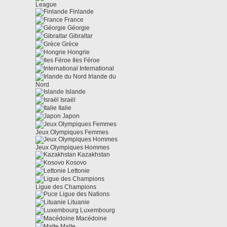
League
Finlande
France
Géorgie
Gibraltar
Grèce
Hongrie
Iles Féroe
International
Irlande du
Nord
Islande
Israël
Italie
Japon
Jeux Olympiques Femmes
Jeux Olympiques Hommes
Kazakhstan
Kosovo
Lettonie
Ligue des Champions
Ligue des Nations
Lituanie
Luxembourg
Macédoine
Malte