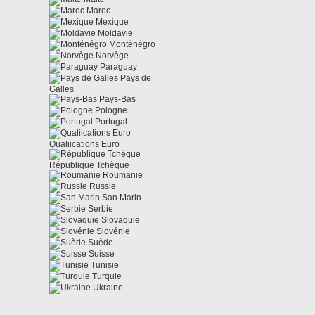
Maroc
Mexique
Moldavie
Monténégro
Norvège
Paraguay
Pays de
Galles
Pays-Bas
Pologne
Portugal
Qualiications Euro
République Tchèque
Roumanie
Russie
San Marin
Serbie
Slovaquie
Slovénie
Suède
Suisse
Tunisie
Turquie
Ukraine