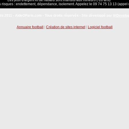
Les jeux d'argent et de hasard sont interdits aux mineurs (-18 ans)
 risques : endettement, dépendance, isolement. Appelez le 09 74 75 13 13 (appel 
ht 2011 - AideOParis.com - Tous droits réservés - Site développé par
VrDevelo
Annuaire football
|
Création de sites internet
|
Logiciel football