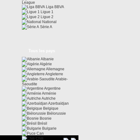
League
Liga BBVA
Ligue 1
Ligue 2
National
Série A
Tous les pays
Albanie
Algérie
Allemagne
Angleterre
Arabie-
Saoudite
Argentine
Arménie
Autriche
Azerbaïdjan
Belgique
Biélorussie
Bosnie
Brésil
Bulgarie
Can
Chili