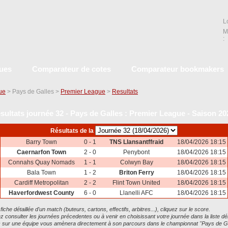
L
M
:
ques
Comparateur de cotes
Comparateur bookmakers
que
> Pays de Galles >
Premier League
>
Resultats
sultats journée 32 - Pays de Galles : Premier League - Saison 20
Résultats de la
Barry Town
0 - 1
TNS Llansantffraid
18/04/2026 18:15
Caernarfon Town
2 - 0
Penybont
18/04/2026 18:15
Connahs Quay Nomads
1 - 1
Colwyn Bay
18/04/2026 18:15
Bala Town
1 - 2
Briton Ferry
18/04/2026 18:15
Cardiff Metropolitan
2 - 2
Flint Town United
18/04/2026 18:15
Haverfordwest County
6 - 0
Llanelli AFC
18/04/2026 18:15
 fiche détaillée d'un match (buteurs, cartons, effectifs, arbitres...), cliquez sur le score.
 consulter les journées précedentes ou à venir en choisissant votre journée dans la liste dé
ic sur une équipe vous amènera directement à son parcours dans le championnat "Pays de G