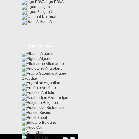
Liga BBVA
Ligue 1
Ligue 2
National
Série A
Tous les pays
Albanie
Algérie
Allemagne
Angleterre
Arabie-
Saoudite
Argentine
Arménie
Autriche
Azerbaïdjan
Belgique
Biélorussie
Bosnie
Brésil
Bulgarie
Can
Chili
Chine