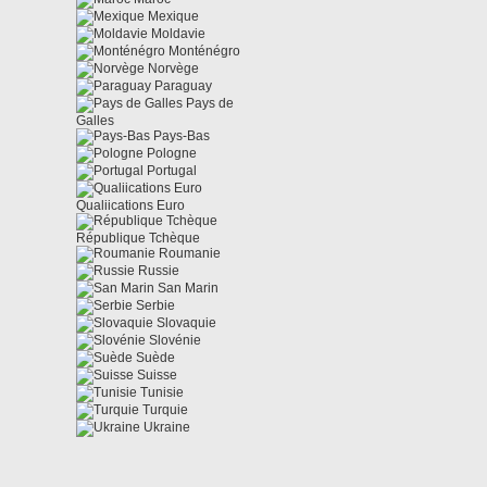
Mexique
Moldavie
Monténégro
Norvège
Paraguay
Pays de
Galles
Pays-Bas
Pologne
Portugal
Qualiications Euro
République Tchèque
Roumanie
Russie
San Marin
Serbie
Slovaquie
Slovénie
Suède
Suisse
Tunisie
Turquie
Ukraine