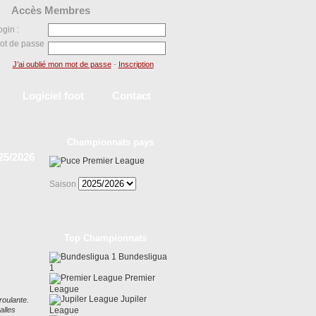
Accès Membres
ogin :
ot de passe
J’ai oublié mon mot de passe
-
Inscription
Logiciel foot
Contact
Championnats pays
25/2026
Premier League
Saison
Top Championnats
Bundesligua
1
Premier
League
Jupiler
roulante.
alles
League