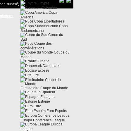
Chypre
non surtaxé)
Colombie
Copa
ppement
America
Copa Libertadores
Copa
Sudamericana
Corée du
Sud
Coupe des
confédérations
Coupe du
Monde
Croatie
Danemark
Ecosse
Eire
Eliminatoire Coupe du Monde
Equateur
Espagne
Estonie
Euro
Euro Espoirs
Europa Conference League
Europa
League