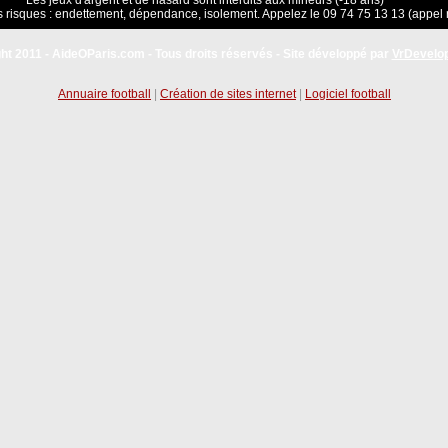
Les jeux d'argent et de hasard sont interdits aux mineurs (-18 ans)
 risques : endettement, dépendance, isolement. Appelez le 09 74 75 13 13 (appel 
ht 2011 - AideOParis.com - Tous droits réservés - Site développé par
VrDevelo
Annuaire football
|
Création de sites internet
|
Logiciel football