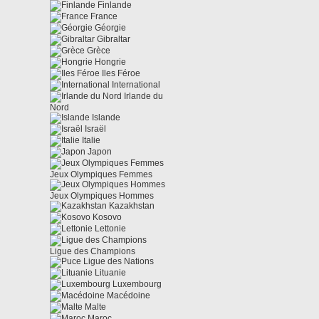
Finlande
France
Géorgie
Gibraltar
Grèce
Hongrie
Iles Féroe
International
Irlande du
Nord
Islande
Israël
Italie
Japon
Jeux Olympiques Femmes
Jeux Olympiques Hommes
Kazakhstan
Kosovo
Lettonie
Ligue des Champions
Ligue des Nations
Lituanie
Luxembourg
Macédoine
Malte
Maroc