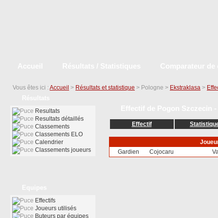
Accueil
Résultats / Statistiques
Comparateur de 
Vous êtes ici :
Accueil
>
Résultats et statistique
> Pologne >
Ekstraklasa
>
Effe
Résultats
Effectif de Pogon Szczecin -
Resultats
Resultats détaillés
Effectif
Statistiqu
Classements
Classements ELO
Calendrier
Joueu
Classements joueurs
Gardien
Cojocaru
Va
Equipes
Effectifs
Joueurs utilisés
Buteurs par équipes