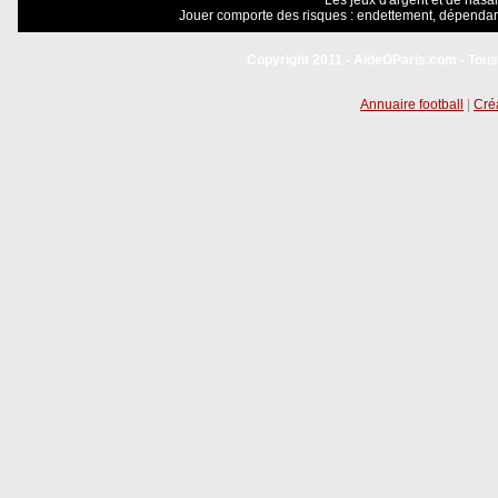
Les jeux d'argent et de hasar
Jouer comporte des risques : endettement, dépendanc
Copyright 2011 - AideOParis.com - Tous
Annuaire football
|
Créa