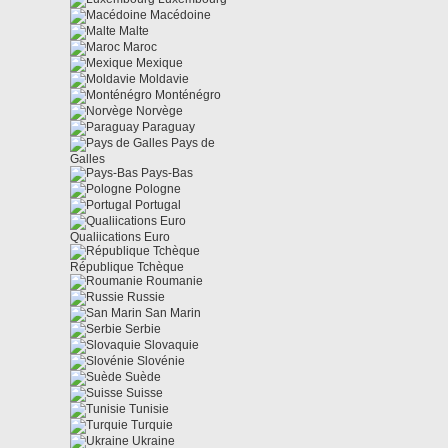
Macédoine
Malte
Maroc
Mexique
Moldavie
Monténégro
Norvège
Paraguay
Pays de
Galles
Pays-Bas
Pologne
Portugal
Qualiications Euro
République Tchèque
Roumanie
Russie
San Marin
Serbie
Slovaquie
Slovénie
Suède
Suisse
Tunisie
Turquie
Ukraine