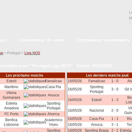
L
M
:
ques
Comparateur de cotes
Comparateur bookmakers
que
> Portugal >
Liga NOS
formations sur "Portugal Liga NOS" - Saison 2025/2026
Les prochains matchs
Les derniers matchs joué
Estoril
Famalicao
16/05/26
Famalicao
1 - 0
Al
Maritimo
Casa Pia
Sporting
16/05/26
3 - 0
Gil 
Portugal
Vitoria
Arouca
Guimaraes
Be
16/05/26
Estoril
1 - 3
Lis
Estrela
Sporting
Amadora
Portugal
Vi
16/05/26
Nacional
2 - 0
Gui
FC Porto
Alverca
16/05/26
Casa Pia
1 - 1
Ri
Benfica
Academico
Lisbonne
Viseu
16/05/26
Arouca
3 - 1
To
Sporting
16/05/26
Sporting Braga
2 - 2
Estrel