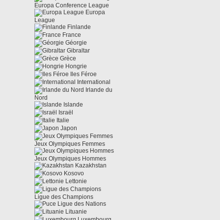
Europa Conference League
Europa
League
Finlande
France
Géorgie
Gibraltar
Grèce
Hongrie
Iles Féroe
International
Irlande du
Nord
Islande
Israël
Italie
Japon
Jeux Olympiques Femmes
Jeux Olympiques Hommes
Kazakhstan
Kosovo
Lettonie
Ligue des Champions
Ligue des Nations
Lituanie
Luxembourg