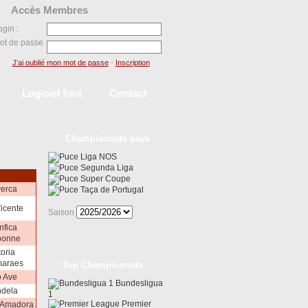
Accès Membres
ogin :
ot de passe
J’ai oublié mon mot de passe
-
Inscription
Logiciel foot
Contact
Championnats pays
Liga NOS
Segunda Liga
Super Coupe
verca
Taça de Portugal
Vicente
Saison
nfica
bonne
toria
maraes
Top Championnats
o Ave
Bundesligua
ndela
1
Premier
a Amadora