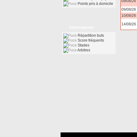
09/08/26
Points pris à domicile
09/08/26
10/08/26
14/08/26
Informations
Répartition buts
Score fréquents
Stades
Arbitres