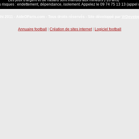
Les jeux d'argent et de hasard sont interdits aux mineurs (-18 ans)
 risques : endettement, dépendance, isolement. Appelez le 09 74 75 13 13 (appel 
ht 2011 - AideOParis.com - Tous droits réservés - Site développé par
VrDevelo
Annuaire football
|
Création de sites internet
|
Logiciel football