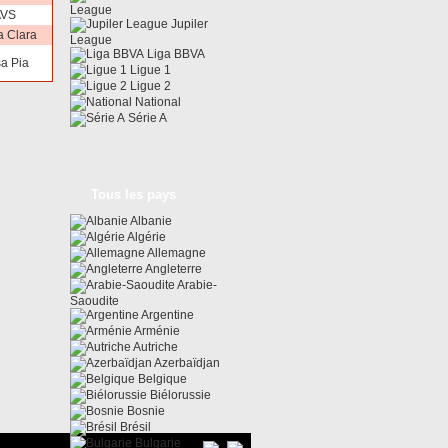
League
AVS
Jupiler
a Clara
League
Liga BBVA
a Pia
Ligue 1
Ligue 2
National
Série A
Tous les pays
Albanie
Algérie
Allemagne
Angleterre
Arabie-
Saoudite
Argentine
Arménie
Autriche
Azerbaïdjan
Belgique
Biélorussie
Bosnie
Brésil
Bulgarie