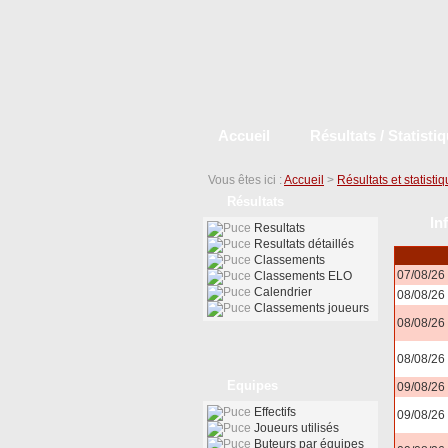
Accueil
Résultats / Statisti
Vous êtes ici :
Accueil
>
Résultats et statisti
Résultats
In
Resultats
Resultats détaillés
Classements
07/08/26
Classements ELO
Calendrier
08/08/26
Classements joueurs
08/08/26
08/08/26
Equipes
09/08/26
Effectifs
09/08/26
Joueurs utilisés
Buteurs par équipes