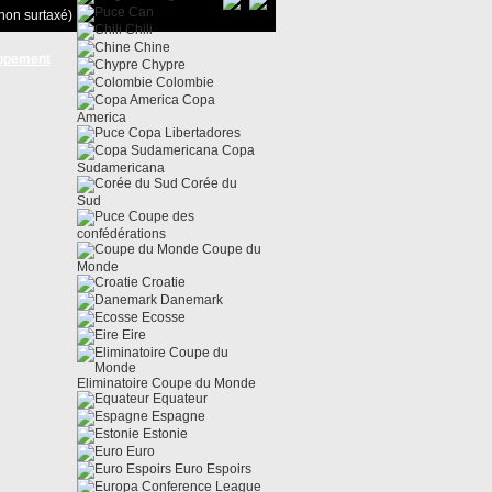
Can
non surtaxé)
Chili
Chine
ppement
Chypre
Colombie
Copa
America
Copa Libertadores
Copa
Sudamericana
Corée du
Sud
Coupe des
confédérations
Coupe du
Monde
Croatie
Danemark
Ecosse
Eire
Eliminatoire Coupe du Monde
Equateur
Espagne
Estonie
Euro
Euro Espoirs