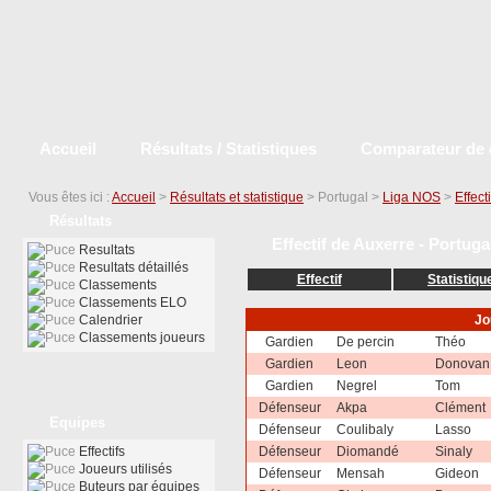
Accueil
Résultats / Statistiques
Comparateur de 
Vous êtes ici :
Accueil
>
Résultats et statistique
> Portugal >
Liga NOS
>
Effecti
Résultats
Effectif de Auxerre - Portug
Resultats
Resultats détaillés
Effectif
Statistiqu
Classements
Classements ELO
Calendrier
Jo
Classements joueurs
Gardien
De percin
Théo
Gardien
Leon
Donova
Gardien
Negrel
Tom
Défenseur
Akpa
Clément
Equipes
Défenseur
Coulibaly
Lasso
Effectifs
Défenseur
Diomandé
Sinaly
Joueurs utilisés
Défenseur
Mensah
Gideon
Buteurs par équipes