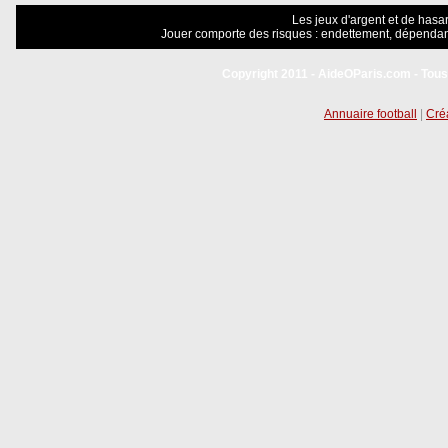
Les jeux d'argent et de hasar
Jouer comporte des risques : endettement, dépendanc
Copyright 2011 - AideOParis.com - Tous
Annuaire football
|
Créa