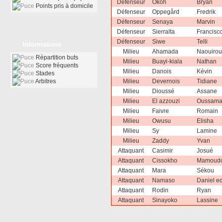
Défenseur
Okoh
Bryan
Points pris à domicile
Défenseur
Oppegård
Fredrik
Défenseur
Senaya
Marvin
Défenseur
Sierralta
Francisc
Défenseur
Siwe
Telli
Informations
Milieu
Ahamada
Naouiro
Répartition buts
Milieu
Buayi-kiala
Nathan
Score fréquents
Milieu
Danois
Kévin
Stades
Arbitres
Milieu
Devernois
Tidiane
Milieu
Dioussé
Assane
Milieu
El azzouzi
Oussam
Milieu
Faivre
Romain
Milieu
Owusu
Elisha
Milieu
Sy
Lamine
Milieu
Zaddy
Yvan
Attaquant
Casimir
Josué
Attaquant
Cissokho
Mamoud
Attaquant
Mara
Sékou
Attaquant
Namaso
Daniel e
Attaquant
Rodin
Ryan
Attaquant
Sinayoko
Lassine