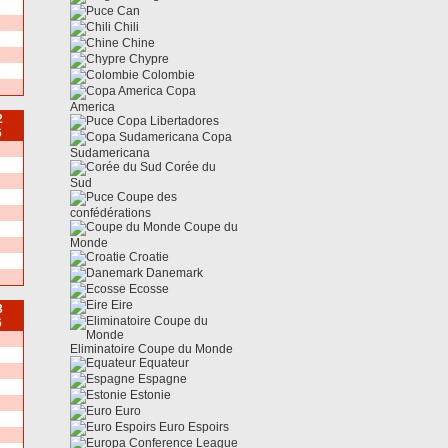
Can
Chili
Chine
Chypre
Colombie
Copa
America
2
Copa Libertadores
6
Copa
Sudamericana
Corée du
Sud
Coupe des
confédérations
Coupe du
Monde
Croatie
Danemark
Ecosse
Eire
3
6
Eliminatoire Coupe du Monde
Equateur
Espagne
Estonie
Euro
Euro Espoirs