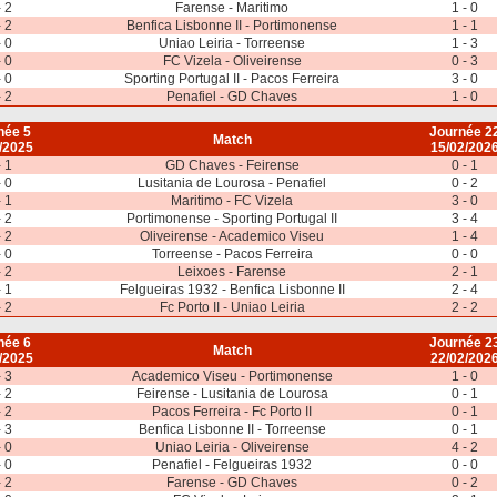
- 2
Farense - Maritimo
1 - 0
- 2
Benfica Lisbonne II - Portimonense
1 - 1
- 0
Uniao Leiria - Torreense
1 - 3
- 0
FC Vizela - Oliveirense
0 - 3
- 0
Sporting Portugal II - Pacos Ferreira
3 - 0
- 2
Penafiel - GD Chaves
1 - 0
née 5
Journée 2
Match
/2025
15/02/202
- 1
GD Chaves - Feirense
0 - 1
- 0
Lusitania de Lourosa - Penafiel
0 - 2
- 1
Maritimo - FC Vizela
3 - 0
- 2
Portimonense - Sporting Portugal II
3 - 4
- 2
Oliveirense - Academico Viseu
1 - 4
- 0
Torreense - Pacos Ferreira
0 - 0
- 2
Leixoes - Farense
2 - 1
- 1
Felgueiras 1932 - Benfica Lisbonne II
2 - 4
- 2
Fc Porto II - Uniao Leiria
2 - 2
née 6
Journée 2
Match
/2025
22/02/202
- 3
Academico Viseu - Portimonense
1 - 0
- 2
Feirense - Lusitania de Lourosa
0 - 1
- 2
Pacos Ferreira - Fc Porto II
0 - 1
- 3
Benfica Lisbonne II - Torreense
0 - 1
- 0
Uniao Leiria - Oliveirense
4 - 2
- 0
Penafiel - Felgueiras 1932
0 - 0
- 2
Farense - GD Chaves
0 - 2