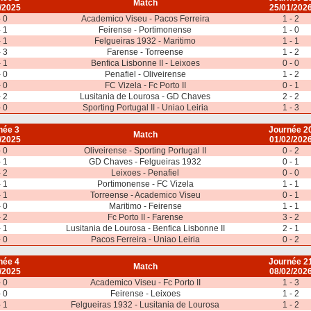
Match
/2025
25/01/202
- 0
Academico Viseu - Pacos Ferreira
1 - 2
- 1
Feirense - Portimonense
1 - 0
- 1
Felgueiras 1932 - Maritimo
1 - 1
- 3
Farense - Torreense
1 - 2
- 1
Benfica Lisbonne II - Leixoes
0 - 0
- 0
Penafiel - Oliveirense
1 - 2
- 0
FC Vizela - Fc Porto II
0 - 1
- 2
Lusitania de Lourosa - GD Chaves
2 - 2
- 0
Sporting Portugal II - Uniao Leiria
1 - 3
née 3
Journée 2
Match
/2025
01/02/202
- 0
Oliveirense - Sporting Portugal II
0 - 2
- 1
GD Chaves - Felgueiras 1932
0 - 1
- 2
Leixoes - Penafiel
0 - 0
- 1
Portimonense - FC Vizela
1 - 1
- 1
Torreense - Academico Viseu
0 - 1
- 0
Maritimo - Feirense
1 - 1
- 2
Fc Porto II - Farense
3 - 2
- 1
Lusitania de Lourosa - Benfica Lisbonne II
2 - 1
- 0
Pacos Ferreira - Uniao Leiria
0 - 2
née 4
Journée 2
Match
/2025
08/02/202
- 0
Academico Viseu - Fc Porto II
1 - 3
- 0
Feirense - Leixoes
1 - 2
- 1
Felgueiras 1932 - Lusitania de Lourosa
1 - 2