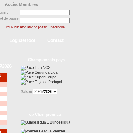
Accès Membres
ogin :
ot de passe
J’ai oublié mon mot de passe
-
Inscription
Logiciel foot
Contact
Championnats pays
5/2026
Liga NOS
Segunda Liga
8
Super Coupe
6
Taça de Portugal
Saison
Top Championnats
Bundesligua
1
Premier
9