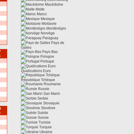
Macédoine
Malte
Maroc
Mexique
Moldavie
Monténégro
Norvège
Paraguay
Pays de
Galles
7
Pays-Bas
6
Pologne
Portugal
Qualiications Euro
République Tchèque
Roumanie
Russie
San Marin
Serbie
Slovaquie
Slovénie
8
6
Suède
Suisse
Tunisie
Turquie
Ukraine