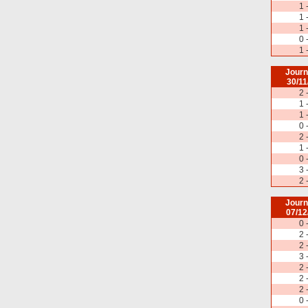
1 
1 
1 
0 
1 
Journ
30/11
2 
1 
1 
0 
2 
1 
0 
3 
2 
Journ
07/12
0 
2 
2 
3 
2 
2 
2 
0 