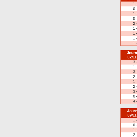
1 
0 
1 
0 
2 
1 
1 
1 
1 
Journ
02/11
3 
1 
3 
2 
1 
2 
3 
0 
4 
Journ
09/11
1 
0 
1 
2 