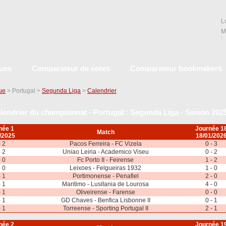
L
M
:
ques
Comparateur de cotes
Comparateur bookmakers
que
> Portugal >
Segunda Liga
>
Calendrier
lendrier du championnat - Portugal : Segunda Liga - Saison 202
née 1
Journée 1
Match
/2025
18/01/202
- 2
Pacos Ferreira - FC Vizela
0 - 3
- 2
Uniao Leiria - Academico Viseu
0 - 2
- 0
Fc Porto II - Feirense
1 - 2
- 0
Leixoes - Felgueiras 1932
1 - 0
- 1
Portimonense - Penafiel
2 - 0
- 1
Maritimo - Lusitania de Lourosa
4 - 0
- 1
Oliveirense - Farense
0 - 0
- 1
GD Chaves - Benfica Lisbonne II
0 - 1
- 1
Torreense - Sporting Portugal II
2 - 1
née 2
Journée 1