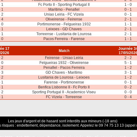
- 1
Fc Porto II - Sporting Portugal II
1 - 0
- 1
Maritimo - Penafiel
0 - 1
- 2
Uniao Leiria - FC Vizela
0 - 1
- 4
Oliveirense - Feirense
2 - 1
- 0
Portimonense - Felgueiras 1932
1 - 1
- 1
Leixoes - GD Chaves
2 - 1
- 1
Torreense - Lusitania de Lourosa
2 - 1
- 0
Pacos Ferreira - Farense
1 - 1
ée 17
Journée 3
Match
/2026
17/05/202
- 2
Feirense - Uniao Leiria
2 - 2
- 0
Felgueiras 1932 - Oliveirense
5 - 1
- 2
Penafiel - Pacos Ferreira
1 - 2
- 3
GD Chaves - Maritimo
3 - 1
- 2
Lusitania de Lourosa - Leixoes
1 - 2
- 1
Farense - Portimonense
0 - 1
- 1
Benfica Lisbonne II - Fc Porto II
0 - 2
- 2
Sporting Portugal II - Academico Viseu
0 - 0
- 1
FC Vizela - Torreense
0 - 4
Les jeux d'argent et de hasard sont interdits aux mineurs (-18 ans)
 risques : endettement, dépendance, isolement. Appelez le 09 74 75 13 13 (appel 