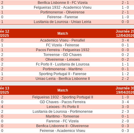
- 2
Benfica Lisbonne II - FC Vizela
2 - 1
- 3
Felgueiras 1932 - Academico Viseu
1 - 0
- 1
Portimonense - Oliveirense
2 - 1
- 0
Feirense - Farense
1 - 0
- 1
Lusitania de Lourosa - Uniao Leiria
0 - 0
ée 12
Journée 2
Match
/2025
12/04/202
- 0
Academico Viseu - Penafiel
3 - 4
- 1
FC Vizela - Feirense
0 - 1
- 1
Pacos Ferreira - Felgueiras 1932
0 - 0
- 2
Torreense - GD Chaves
0 - 2
- 0
Oliveirense - Leixoes
0 - 2
- 2
Fc Porto II - Lusitania de Lourosa
1 - 1
- 2
Portimonense - Maritimo
0 - 1
- 1
Sporting Portugal II - Farense
1 - 2
- 2
Uniao Leiria - Benfica Lisbonne II
2 - 2
ée 13
Journée 3
Match
/2025
19/04/202
- 2
Felgueiras 1932 - Sporting Portugal II
1 - 0
- 0
GD Chaves - Pacos Ferreira
3 - 4
- 4
Leixoes - Fc Porto II
3 - 0
- 2
Lusitania de Lourosa - Portimonense
2 - 3
- 0
Maritimo - Torreense
0 - 1
- 0
Farense - FC Vizela
2 - 0
- 0
Benfica Lisbonne II - Oliveirense
0 - 3
- 0
Feirense - Academico Viseu
0 - 3