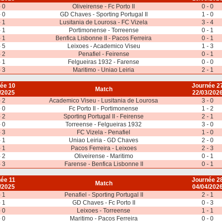
- 0
Oliveirense - Fc Porto II
0 - 0
- 0
GD Chaves - Sporting Portugal II
1 - 0
- 1
Lusitania de Lourosa - FC Vizela
3 - 4
- 1
Portimonense - Torreense
0 - 1
- 1
Benfica Lisbonne II - Pacos Ferreira
0 - 1
- 5
Leixoes - Academico Viseu
1 - 3
- 2
Penafiel - Feirense
0 - 1
- 1
Felgueiras 1932 - Farense
0 - 0
- 3
Maritimo - Uniao Leiria
2 - 1
ée 10
Journée 2
Match
/2025
22/03/202
- 2
Academico Viseu - Lusitania de Lourosa
3 - 0
- 0
Fc Porto II - Portimonense
1 - 2
- 2
Sporting Portugal II - Feirense
2 - 1
- 0
Torreense - Felgueiras 1932
3 - 0
- 3
FC Vizela - Penafiel
1 - 0
- 1
Uniao Leiria - GD Chaves
2 - 0
- 1
Pacos Ferreira - Leixoes
2 - 3
- 2
Oliveirense - Maritimo
0 - 1
- 3
Farense - Benfica Lisbonne II
0 - 1
ée 11
Journée 2
Match
/2025
04/04/202
- 1
Penafiel - Sporting Portugal II
2 - 1
- 1
GD Chaves - Fc Porto II
0 - 3
- 0
Leixoes - Torreense
1 - 1
- 0
Maritimo - Pacos Ferreira
0 - 0