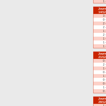
1 
Journ
14/12
3 
0 
2 
2 
1 
2 
1 
1 
1 
Journ
21/12
0 
2 
1 
0 
1 
0 
0 
1 
0 
Journ
28/12
1 