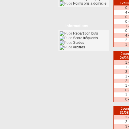
17/08
Points pris à domicile
0 
4 
0 
0 
Informations
1 
0 
Répartition buts
4 
Score fréquents
2 
Stades
1 
Arbitres
Jour
24/08
1 
1 
3 
1 
2 
1 
0 
1 
0 
Jour
31/08
2 
2 
3 