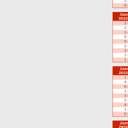
2 
0 
Jour
05/10
2 
2 
1 
0 
0 
2 
2 
1 
1 
Jour
26/10
1 
4 
0 
1 
3 
2 
4 
1 
0 
Jour
29/10