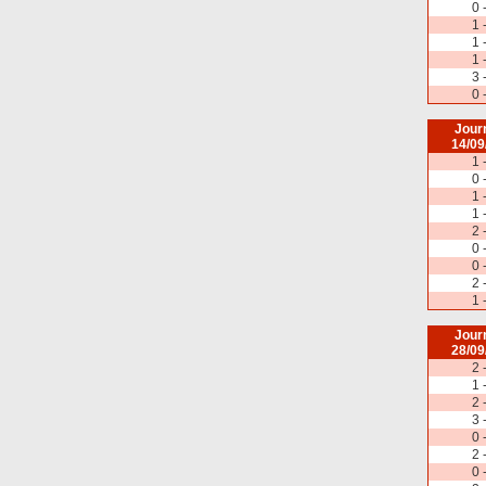
0 
1 
1 
1 
3 
0 
Jour
14/09
1 
0 
1 
1 
2 
0 
0 
2 
1 
Jour
28/09
2 
1 
2 
3 
0 
2 
0 