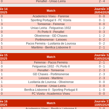
- 0
Penafiel - Uniao Leiria
2 - 4
ée 14
Journée 3
Match
/2025
26/04/202
- 0
Academico Viseu - Farense
0 - 0
- 1
Sporting Portugal II - FC Vizela
0 - 1
- 3
Torreense - Feirense
0 - 0
- 3
Uniao Leiria - Felgueiras 1932
1 - 2
- 0
Fc Porto II - Penafiel
0 - 3
- 3
Oliveirense - GD Chaves
1 - 2
- 2
Portimonense - Leixoes
0 - 2
- 5
Pacos Ferreira - Lusitania de Lourosa
0 - 2
- 1
Maritimo - Benfica Lisbonne II
2 - 1
ée 15
Journée 3
Match
/2025
03/05/202
- 1
Feirense - Pacos Ferreira
2 - 1
- 0
Felgueiras 1932 - Fc Porto II
0 - 1
- 0
Penafiel - Torreense
2 - 3
- 1
GD Chaves - Portimonense
2 - 3
- 4
Leixoes - Maritimo
2 - 3
- 1
Lusitania de Lourosa - Oliveirense
0 - 0
- 1
Farense - Uniao Leiria
3 - 0
- 0
Benfica Lisbonne II - Sporting Portugal II
1 - 0
- 0
FC Vizela - Academico Viseu
0 - 0
ée 16
Journée 3
Match
/2025
10/05/202
- 2
Academico Viseu - Benfica Lisbonne II
2 - 0