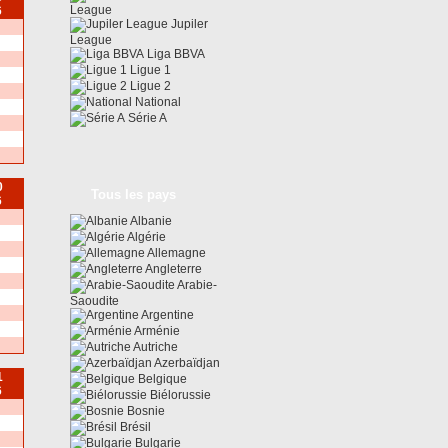
League
6
Jupiler
League
Liga BBVA
Ligue 1
Ligue 2
National
Série A
0
Tous les pays
6
Albanie
Algérie
Allemagne
Angleterre
Arabie-
Saoudite
Argentine
Arménie
Autriche
Azerbaïdjan
1
Belgique
6
Biélorussie
Bosnie
Brésil
Bulgarie