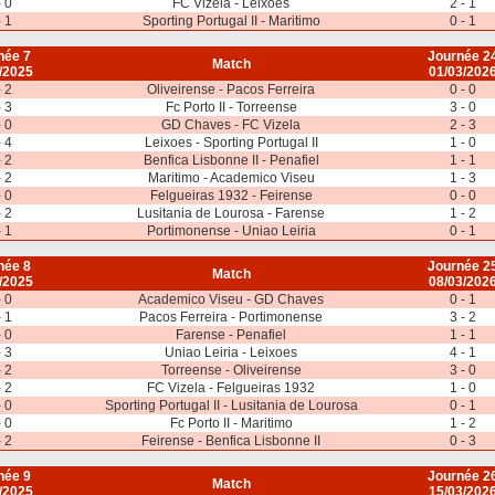
- 0
FC Vizela - Leixoes
2 - 1
- 1
Sporting Portugal II - Maritimo
0 - 1
née 7
Journée 2
Match
/2025
01/03/202
- 2
Oliveirense - Pacos Ferreira
0 - 0
- 3
Fc Porto II - Torreense
3 - 0
- 0
GD Chaves - FC Vizela
2 - 3
- 4
Leixoes - Sporting Portugal II
1 - 0
- 2
Benfica Lisbonne II - Penafiel
1 - 1
- 2
Maritimo - Academico Viseu
1 - 3
- 0
Felgueiras 1932 - Feirense
0 - 0
- 2
Lusitania de Lourosa - Farense
1 - 2
- 1
Portimonense - Uniao Leiria
0 - 1
née 8
Journée 2
Match
/2025
08/03/202
- 0
Academico Viseu - GD Chaves
0 - 1
- 1
Pacos Ferreira - Portimonense
3 - 2
- 0
Farense - Penafiel
1 - 1
- 3
Uniao Leiria - Leixoes
4 - 1
- 2
Torreense - Oliveirense
3 - 0
- 2
FC Vizela - Felgueiras 1932
1 - 0
- 0
Sporting Portugal II - Lusitania de Lourosa
0 - 1
- 0
Fc Porto II - Maritimo
1 - 2
- 2
Feirense - Benfica Lisbonne II
0 - 3
née 9
Journée 2
Match
/2025
15/03/202