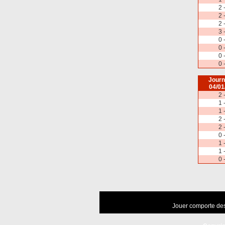
2 
2 
2 
3 
0 
0 
0 
0 
Journ
04/01
2 
1 
1 
2 
2 
0 
1 
1 
0 
Jouer comporte des