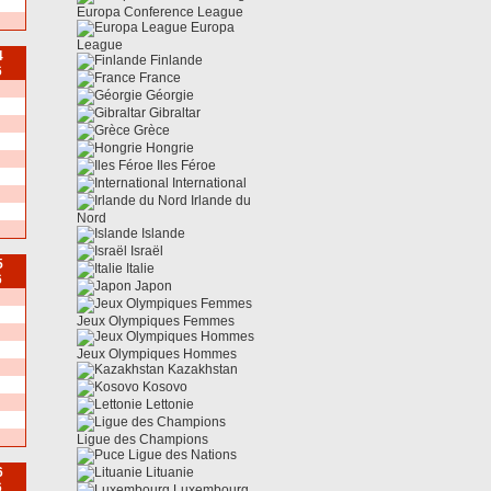
Europa Conference League
Europa
League
4
Finlande
6
France
Géorgie
Gibraltar
Grèce
Hongrie
Iles Féroe
International
Irlande du
Nord
Islande
Israël
5
Italie
6
Japon
Jeux Olympiques Femmes
Jeux Olympiques Hommes
Kazakhstan
Kosovo
Lettonie
Ligue des Champions
Ligue des Nations
6
Lituanie
6
Luxembourg