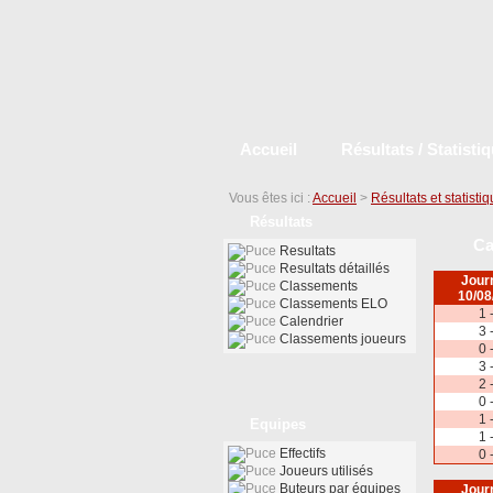
Accueil
Résultats / Statisti
Vous êtes ici :
Accueil
>
Résultats et statisti
Résultats
Ca
Resultats
Resultats détaillés
Jour
Classements
10/08
Classements ELO
1 
Calendrier
3 
Classements joueurs
0 
3 
2 
0 
1 
Equipes
1 
Effectifs
0 
Joueurs utilisés
Buteurs par équipes
Jour