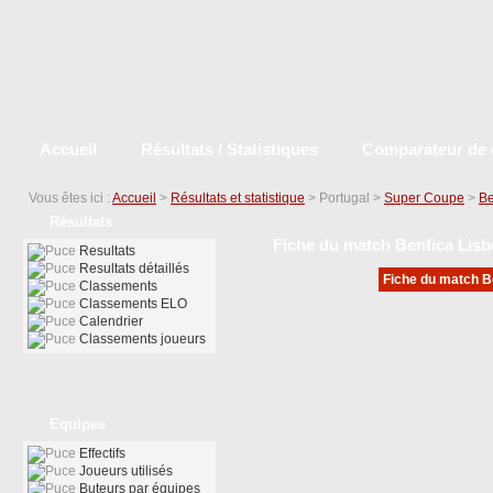
Accueil
Résultats / Statistiques
Comparateur de 
Vous êtes ici :
Accueil
>
Résultats et statistique
> Portugal >
Super Coupe
>
Be
Résultats
Fiche du match Benfica Lis
Resultats
Resultats détaillés
Fiche du match Be
Classements
Classements ELO
Calendrier
Classements joueurs
Equipes
Effectifs
Joueurs utilisés
Buteurs par équipes