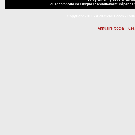
Les jeux d'argent et de hasar
Jouer comporte des risques : endettement, dépendanc
Copyright 2011 - AideOParis.com - Tous
Annuaire football
|
Créa