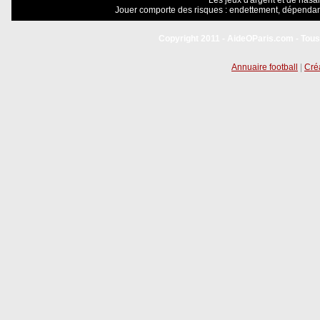
Les jeux d'argent et de hasar
Jouer comporte des risques : endettement, dépendanc
Copyright 2011 - AideOParis.com - Tous
Annuaire football
|
Créa