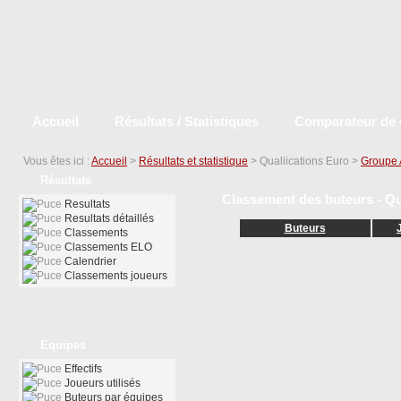
Accueil
Résultats / Statistiques
Comparateur de 
Vous êtes ici :
Accueil
>
Résultats et statistique
> Qualiications Euro >
Groupe 
Résultats
Classement des buteurs - Qu
Resultats
Resultats détaillés
Buteurs
Classements
Classements ELO
Calendrier
Classements joueurs
Equipes
Effectifs
Joueurs utilisés
Buteurs par équipes