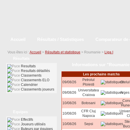
Accueil
Résultats / Statistiques
Comparateur de 
Vous êtes ici :
Accueil
>
Résultats et statistique
> Roumanie >
Liga I
Résultats
Informations sur "Roumanie 
Resultats
Resultats détaillés
Les prochains matchs
Classements
Petrolul
Classements ELO
09/08/26
Otelul
Ploiesti
Calendrier
Classements joueurs
Universitatea
09/08/26
Arges 
Craiova
Corv
10/08/26
Botosani
Hune
CFR Cluj
Univer
Equipes
10/08/26
Napoca
Cl
Effectifs
Ste
10/08/26
Sepsi
Joueurs utilisés
Buca
Buteurs par équipes