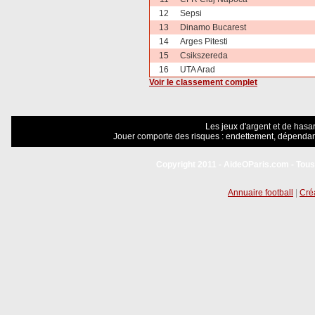
12
Sepsi
13
Dinamo Bucarest
14
Arges Pitesti
15
Csikszereda
16
UTA Arad
Voir le classement complet
Les jeux d'argent et de hasar
Jouer comporte des risques : endettement, dépendanc
Copyright 2011 - AideOParis.com - Tous
Annuaire football
|
Créa