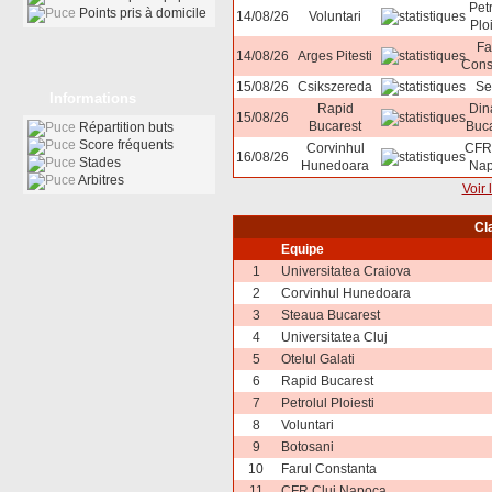
Petr
Points pris à domicile
14/08/26
Voluntari
Ploi
Fa
14/08/26
Arges Pitesti
Cons
15/08/26
Csikszereda
Se
Informations
Rapid
Din
15/08/26
Bucarest
Buca
Répartition buts
Score fréquents
Corvinhul
CFR 
16/08/26
Stades
Hunedoara
Nap
Arbitres
Voir 
Cl
Equipe
1
Universitatea Craiova
2
Corvinhul Hunedoara
3
Steaua Bucarest
4
Universitatea Cluj
5
Otelul Galati
6
Rapid Bucarest
7
Petrolul Ploiesti
8
Voluntari
9
Botosani
10
Farul Constanta
11
CFR Cluj Napoca