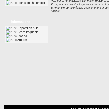
Pour voir la fiche détaillée d'un match (buteurs, car
Points pris à domicile
Vous pouvez consulter les journées précedentes ou
Enfin un clic sur une équipe vous amènera direc
League".
Informations
Répartition buts
Score fréquents
Stades
Arbitres