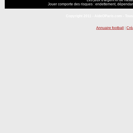
Les jeux d'argent et de hasar
Jouer comporte des risques : endettement, dépendanc
Copyright 2011 - AideOParis.com - Tous
Annuaire football
|
Créa