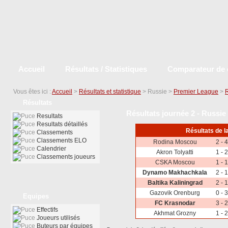
Accueil
Résultats / Statistiques
Comparateur de 
Vous êtes ici :
Accueil
>
Résultats et statistique
> Russie >
Premier League
>
R
Résultats
Résultats journée 2 - Russie
Resultats
Resultats détaillés
Résultats de l
Classements
Classements ELO
Rodina Moscou
2 - 4
Calendrier
Akron Tolyatti
1 - 2
Classements joueurs
CSKA Moscou
1 - 1
Dynamo Makhachkala
2 - 1
Baltika Kaliningrad
2 - 1
Gazovik Orenburg
0 - 3
Equipes
FC Krasnodar
3 - 2
Effectifs
Akhmat Grozny
1 - 2
Joueurs utilisés
Buteurs par équipes