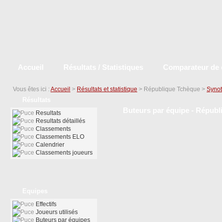
Accueil
Résultats / Statistiques
Comparateur de 
Vous êtes ici :
Accueil
>
Résultats et statistique
> République Tchèque >
Synot
Résultats
Buteurs par équipe - Républ
Resultats
Resultats détaillés
Classements
Classements ELO
Calendrier
Classements joueurs
Equipes
Effectifs
Joueurs utilisés
Buteurs par équipes