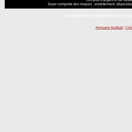
Les jeux d'argent et de hasar
Jouer comporte des risques : endettement, dépendanc
Copyright 2011 - AideOParis.com - Tous
Annuaire football
|
Créa