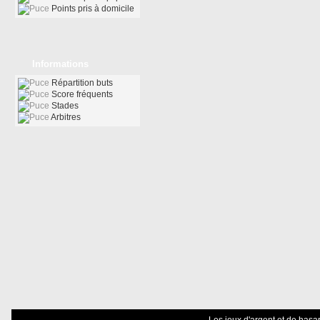
Points pris à domicile
Informations
Répartition buts
Score fréquents
Stades
Arbitres