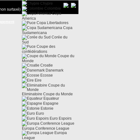
Chypre
Colombie
non surtaxé)
Copa
America
ppement
Copa Libertadores
Copa
Sudamericana
Corée du
Sud
Coupe des
confédérations
Coupe du
Monde
Croatie
Danemark
Ecosse
Eire
Eliminatoire Coupe du Monde
Equateur
Espagne
Estonie
Euro
Euro Espoirs
Europa Conference League
Europa
League