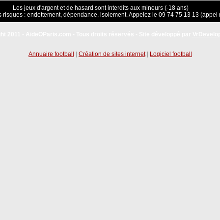
Les jeux d'argent et de hasard sont interdits aux mineurs (-18 ans)
 risques : endettement, dépendance, isolement. Appelez le 09 74 75 13 13 (appel 
ht 2011 - AideOParis.com - Tous droits réservés - Site développé par
VrDevelo
Annuaire football
|
Création de sites internet
|
Logiciel football