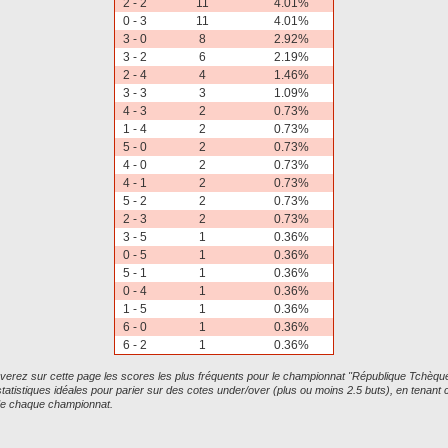
2 - 2
11
4.01%
0 - 3
11
4.01%
3 - 0
8
2.92%
3 - 2
6
2.19%
2 - 4
4
1.46%
3 - 3
3
1.09%
4 - 3
2
0.73%
1 - 4
2
0.73%
5 - 0
2
0.73%
4 - 0
2
0.73%
4 - 1
2
0.73%
5 - 2
2
0.73%
2 - 3
2
0.73%
3 - 5
1
0.36%
0 - 5
1
0.36%
5 - 1
1
0.36%
0 - 4
1
0.36%
1 - 5
1
0.36%
6 - 0
1
0.36%
6 - 2
1
0.36%
verez sur cette page les scores les plus fréquents pour le championnat "République Tchèqu
statistiques idéales pour parier sur des cotes under/over (plus ou moins 2.5 buts), en tenant
 de chaque championnat.