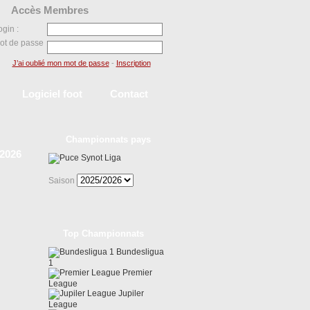
Accès Membres
ogin :
ot de passe
J’ai oublié mon mot de passe
-
Inscription
Logiciel foot
Contact
Championnats pays
/2026
Synot Liga
Saison
Top Championnats
Bundesligua
1
Premier
League
Jupiler
League