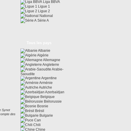
Liga BBVA
Ligue 1
Ligue 2
National
Série A
Tous les pays
Albanie
Algérie
Allemagne
Angleterre
Arabie-
Saoudite
Argentine
Arménie
Autriche
Azerbaïdjan
Belgique
Biélorussie
Bosnie
e Synot
Brésil
 compte des
Bulgarie
Can
Chili
Chine