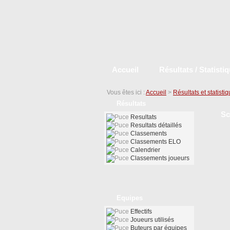
Accueil
Résultats / Statisti
Vous êtes ici :
Accueil
>
Résultats et statisti
Résultats
Sc
Resultats
Resultats détaillés
Classements
Classements ELO
Calendrier
Classements joueurs
Equipes
Effectifs
Joueurs utilisés
Buteurs par équipes