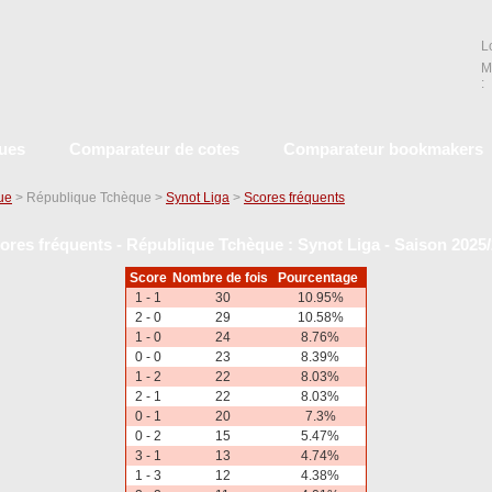
L
M
:
ques
Comparateur de cotes
Comparateur bookmakers
que
> République Tchèque >
Synot Liga
>
Scores fréquents
ores fréquents - République Tchèque : Synot Liga - Saison 2025
Score
Nombre de fois
Pourcentage
1 - 1
30
10.95%
2 - 0
29
10.58%
1 - 0
24
8.76%
0 - 0
23
8.39%
1 - 2
22
8.03%
2 - 1
22
8.03%
0 - 1
20
7.3%
0 - 2
15
5.47%
3 - 1
13
4.74%
1 - 3
12
4.38%