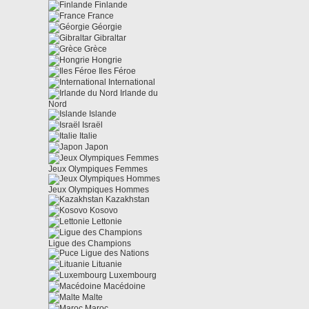
Finlande
France
Géorgie
Gibraltar
Grèce
Hongrie
Iles Féroe
International
Irlande du
Nord
Islande
Israël
Italie
Japon
Jeux Olympiques Femmes
Jeux Olympiques Hommes
Kazakhstan
Kosovo
Lettonie
Ligue des Champions
Ligue des Nations
Lituanie
Luxembourg
Macédoine
Malte
Maroc