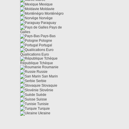
Mexique
Moldavie
Monténégro
Norvège
Paraguay
Pays de
Galles
Pays-Bas
Pologne
Portugal
Qualiications Euro
République Tchèque
Roumanie
Russie
San Marin
Serbie
Slovaquie
Slovénie
Suède
Suisse
Tunisie
Turquie
Ukraine