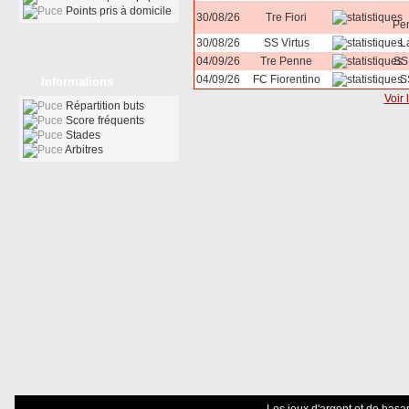
Points pris à domicile
30/08/26
Tre Fiori
Pe
30/08/26
SS Virtus
La
04/09/26
Tre Penne
SS
04/09/26
FC Fiorentino
S
Informations
Voir 
Répartition buts
Score fréquents
Stades
Arbitres