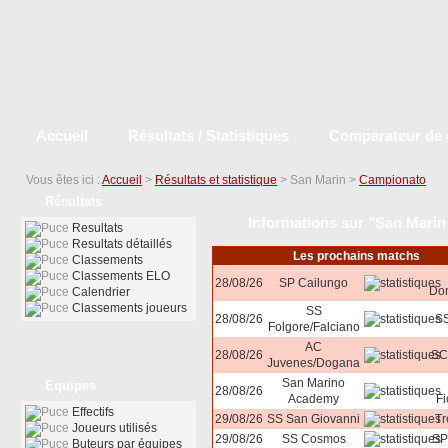
Accueil
Résultats / Statistiques
Comparateur de 
Vous êtes ici :
Accueil
>
Résultats et statistique
> San Marin >
Campionato
Résultats
Informations sur "San Marin
Resultats
Resultats détaillés
Les prochains matchs
Classements
Classements ELO
28/08/26
SP Cailungo
Do
Calendrier
Classements joueurs
SS
28/08/26
SS
Folgore/Falciano
AC
28/08/26
SC
Juvenes/Dogana
San Marino
Equipes
28/08/26
Academy
Fi
Effectifs
29/08/26
SS San Giovanni
Tr
Joueurs utilisés
29/08/26
SS Cosmos
SP
Buteurs par équipes