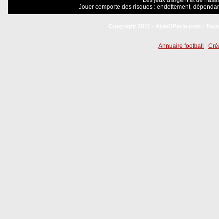
Les jeux d'argent et de hasar
Jouer comporte des risques : endettement, dépendanc
Copyright 2011 - AideOParis.com - Tous
Annuaire football
|
Créa