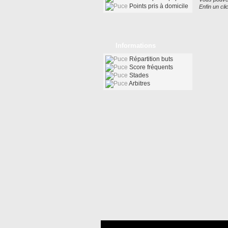
Points pris à domicile
Enfin un cl
Informations
Répartition buts
Score fréquents
Stades
Arbitres