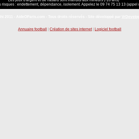
Les jeux d'argent et de hasard sont interdits aux mineurs (-18 ans)
 risques : endettement, dépendance, isolement. Appelez le 09 74 75 13 13 (appel 
ht 2011 - AideOParis.com - Tous droits réservés - Site développé par
VrDevelo
Annuaire football
|
Création de sites internet
|
Logiciel football