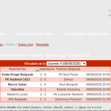
L
M
:
ques
Comparateur de cotes
Comparateur bookmakers
que
> Serbie >
Super Liga
>
Resultats
sultats journée 4 - Serbie : Super Liga - Saison 2026
Résultats de la
Radnicki Nis
Partizan Belgrade
-
Etoile Rouge Belgrade
2 - 0
FK Novi Pazar
08/08/2026 20:00
FK Radnicki 1923
3 - 0
Zemun
08/08/2026 20:00
Macva Sabac
1 - 0
Novi Beograd
09/08/2026 20:00
Vojvodina
2 - 1
Radnik Surdulica
09/08/2026 20:00
Mladost Lucani
2 - 2
FK Cukaricki-Stankom
09/08/2026 21:00
OFK Belgrade
2 - 2
Zeleznicar Pancevo
09/08/2026 21:00
 fiche détaillée d'un match (buteurs, cartons, effectifs, arbitres...), cliquez sur le score.
 consulter les journées précedentes ou à venir en choisissant votre journée dans la liste dé