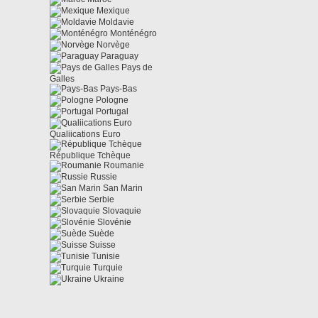
Mexique
Moldavie
Monténégro
Norvège
Paraguay
Pays de
Galles
Pays-Bas
Pologne
Portugal
Qualiications Euro
République Tchèque
Roumanie
Russie
San Marin
Serbie
Slovaquie
Slovénie
Suède
Suisse
Tunisie
Turquie
Ukraine