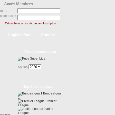
Accès Membres
ogin :
ot de passe
J’ai oublié mon mot de passe
-
Inscription
Logiciel foot
Contact
Championnats pays
Super Liga
Saison
Top Championnats
Bundesligua
1
Premier
League
Jupiler
League
roulante.