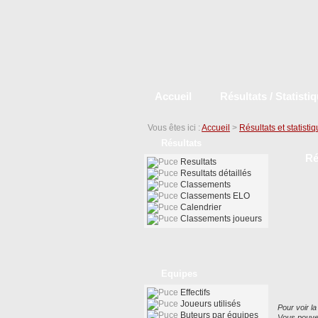
Accueil
Résultats / Statisti
Vous êtes ici :
Accueil
>
Résultats et statisti
Résultats
Ré
Resultats
Resultats détaillés
Classements
Classements ELO
Calendrier
Classements joueurs
Equipes
Effectifs
Joueurs utilisés
Pour voir la
Buteurs par équipes
Vous pouvez