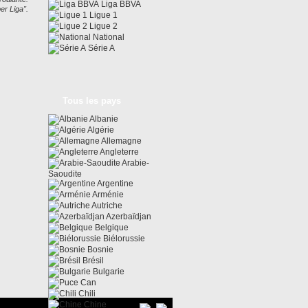
Liga BBVA
er Liga".
Ligue 1
Ligue 2
National
Série A
Tous les pays
Albanie
Algérie
Allemagne
Angleterre
Arabie-
Saoudite
Argentine
Arménie
Autriche
Azerbaïdjan
Belgique
Biélorussie
Bosnie
Brésil
Bulgarie
Can
Chili
Chine