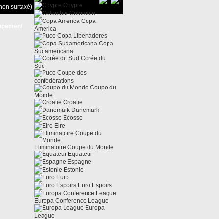
Chypre
non surtaxé)
Colombie
Copa
ppement
America
Copa Libertadores
Copa
Sudamericana
Corée du
Sud
Coupe des
confédérations
Coupe du
Monde
Croatie
Danemark
Ecosse
Eire
Eliminatoire Coupe du Monde
Equateur
Espagne
Estonie
Euro
Euro Espoirs
Europa Conference League
Europa
League