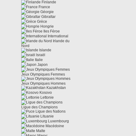
Finlande
France
Géorgie
Gibraltar
Grèce
Hongrie
Iles Féroe
International
Irlande du
Nord
Islande
Israël
Italie
Japon
Jeux Olympiques Femmes
Jeux Olympiques Hommes
Kazakhstan
Kosovo
Lettonie
Ligue des Champions
Ligue des Nations
Lituanie
Luxembourg
Macédoine
Malte
Maroc