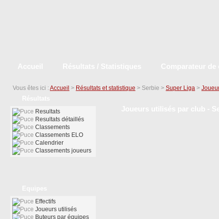
Accueil
Résultats / Statistiques
Comparateur de 
Vous êtes ici :
Accueil
>
Résultats et statistique
> Serbie >
Super Liga
>
Joueur
Résultats
Joueurs utilisés par club - S
Resultats
Resultats détaillés
Classements
Classements ELO
Calendrier
Classements joueurs
Equipes
Effectifs
Joueurs utilisés
Buteurs par équipes