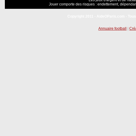
Les jeux d'argent et de hasar
Jouer comporte des risques : endettement, dépendanc
Copyright 2011 - AideOParis.com - Tous
Annuaire football
|
Créa