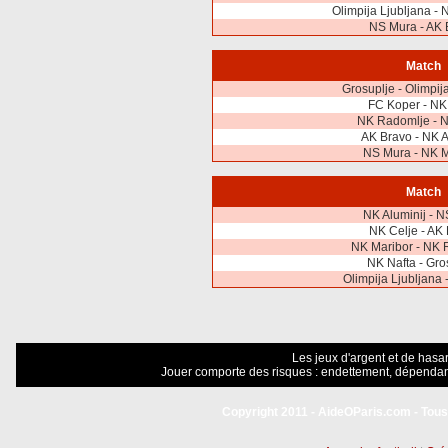
Olimpija Ljubljana -
NS Mura - AK 
Match
Grosuplje - Olimpij
FC Koper - NK
NK Radomlje - N
AK Bravo - NK A
NS Mura - NK M
Match
NK Aluminij - 
NK Celje - AK
NK Maribor - NK 
NK Nafta - Gro
Olimpija Ljubljana 
Les jeux d'argent et de hasar
Jouer comporte des risques : endettement, dépendanc
Copyright 2011 - AideOParis.com - Tous