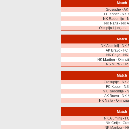
Match
Grosuplje - AK
FC Koper - NK 
NK Radomlje - 
NK Nafta - NK A
Olimpija Ljubljana 
Match
NK Aluminij - NK
AK Bravo - FC
NK Celje - NK
NK Maribor - Olimpij
NS Mura - Gro
Match
Grosuplje - NK A
FC Koper - NS
NK Radomlje - N
AK Bravo - NK 
NK Nafta - Olimpija
Match
NK Aluminij - F
NK Celje - Gro
NK Maribor - N