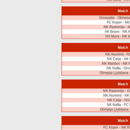
Match
Grosuplje - Olimpij
FC Koper - NK
NK Radomlje - N
AK Bravo - NK A
NS Mura - NK M
Match
NK Aluminij - 
NK Celje - AK
NK Maribor - NK 
NK Nafta - Gro
Olimpija Ljubljana 
Match
NK Radomlje - G
NK Aluminij - NK
NK Celje - NS
NK Nafta - FC
Olimpija Ljubljana 
Match
FC Koper - NK R