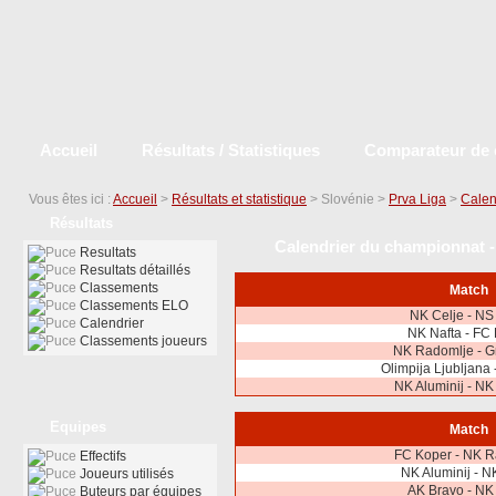
Accueil
Résultats / Statistiques
Comparateur de 
Vous êtes ici :
Accueil
>
Résultats et statistique
> Slovénie >
Prva Liga
>
Calen
Résultats
Calendrier du championnat - 
Resultats
Resultats détaillés
Classements
Match
Classements ELO
NK Celje - NS
Calendrier
NK Nafta - FC
Classements joueurs
NK Radomlje - G
Olimpija Ljubljana 
NK Aluminij - NK
Equipes
Match
FC Koper - NK R
Effectifs
NK Aluminij - N
Joueurs utilisés
AK Bravo - NK
Buteurs par équipes