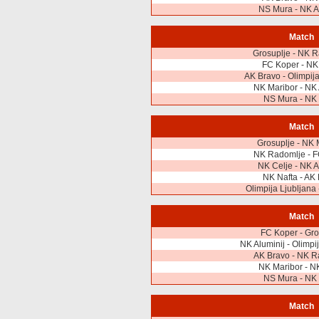
NS Mura - NK A
Match
Grosuplje - NK 
FC Koper - NK
AK Bravo - Olimpija
NK Maribor - NK 
NS Mura - NK 
Match
Grosuplje - NK 
NK Radomlje - F
NK Celje - NK A
NK Nafta - AK
Olimpija Ljubljana
Match
FC Koper - Gro
NK Aluminij - Olimpi
AK Bravo - NK R
NK Maribor - N
NS Mura - NK 
Match