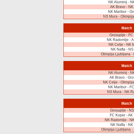
NK Aluminij - N
AK Bravo - NK
NK Maribor - Gr
NS Mura - Olimpija
Match
Grosuplje - FC
NK Radomlje - A
NK Celje - NK 
NK Nafta - NS
Olimpija Ljubljana -
Match
NK Aluminij - N
AK Bravo - Gro
NK Celje - Olimpija
NK Maribor - F
NS Mura - NK R
Match
Grosuplje - N
FC Koper - AK
NK Radomlje - NK
NK Nafta - NK
Olimpija Ljubljana -