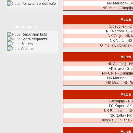
NK Maribor - Gr
Points pris à domicile
NS Mura - Olimpija
Match
Informations
Grosuplje - FC
NK Radomlje - A
Répartition buts
NK Celje - NK 
Score fréquents
NK Nafta - NS
Stades
Olimpija Ljubljana -
Arbitres
Match
NK Aluminij - N
AK Bravo - Gro
NK Celje - Olimpija
NK Maribor - F
NS Mura - NK R
Match
Grosuplje - N
FC Koper - AK
NK Radomlje - NK
NK Nafta - NK
Olimpija Ljubljana -
Match