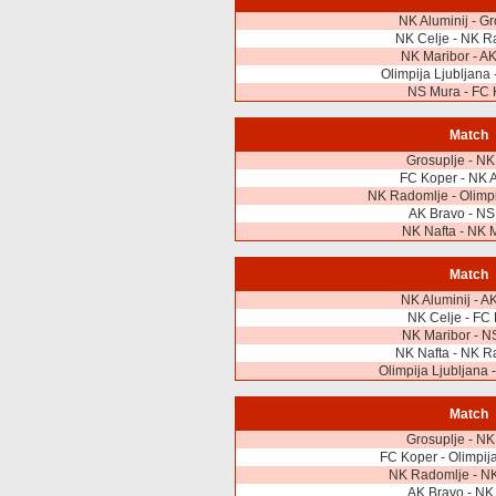
NK Aluminij - Gr
NK Celje - NK R
NK Maribor - A
Olimpija Ljubljana 
NS Mura - FC 
Match
Grosuplje - NK
FC Koper - NK A
NK Radomlje - Olimpi
AK Bravo - NS
NK Nafta - NK 
Match
NK Aluminij - A
NK Celje - FC
NK Maribor - N
NK Nafta - NK R
Olimpija Ljubljana 
Match
Grosuplje - NK
FC Koper - Olimpija
NK Radomlje - NK
AK Bravo - NK