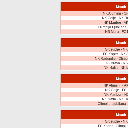
Match
NK Aluminij - Gr
NK Celje - NK R
NK Maribor - A
Olimpija Ljubljana 
NS Mura - FC 
Match
Grosuplje - NK
FC Koper - NK A
NK Radomlje - Olimpi
AK Bravo - NS
NK Nafta - NK 
Match
NK Aluminij - A
NK Celje - FC
NK Maribor - N
NK Nafta - NK R
Olimpija Ljubljana 
Match
Grosuplje - NK
FC Koper - Olimpija