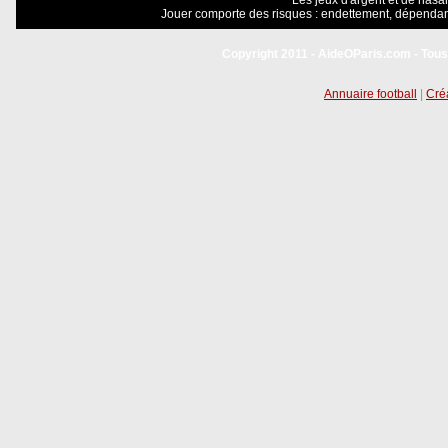
Les jeux d'argent et de hasar
Jouer comporte des risques : endettement, dépendanc
Copyright 2011 - AideOParis.com - Tous
Annuaire football
|
Créa