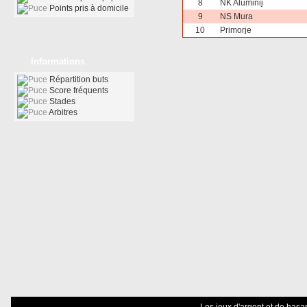
8
NK Aluminij
Points pris à domicile
9
NS Mura
10
Primorje
Informations
Répartition buts
Score fréquents
Stades
Arbitres