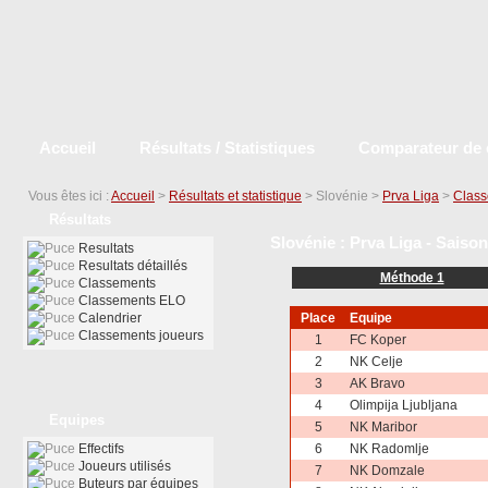
Accueil
Résultats / Statistiques
Comparateur de 
Vous êtes ici :
Accueil
>
Résultats et statistique
> Slovénie >
Prva Liga
>
Clas
Résultats
Slovénie : Prva Liga - Saiso
Resultats
Resultats détaillés
Méthode 1
Classements
Classements ELO
Calendrier
Place
Equipe
Classements joueurs
1
FC Koper
2
NK Celje
3
AK Bravo
4
Olimpija Ljubljana
Equipes
5
NK Maribor
Effectifs
6
NK Radomlje
Joueurs utilisés
7
NK Domzale
Buteurs par équipes