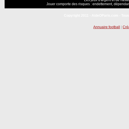
Les jeux d'argent et de hasar
Jouer comporte des risques : endettement, dépendanc
Copyright 2011 - AideOParis.com - Tous
Annuaire football
|
Créa