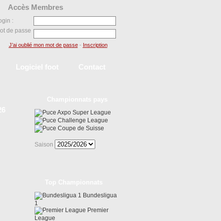
Accès Membres
ogin :
ot de passe
J’ai oublié mon mot de passe
-
Inscription
Logiciel foot
Contact
Championnats pays
26
Axpo Super League
Challenge League
Coupe de Suisse
Saison
Top Championnats
Bundesligua
1
Premier
League