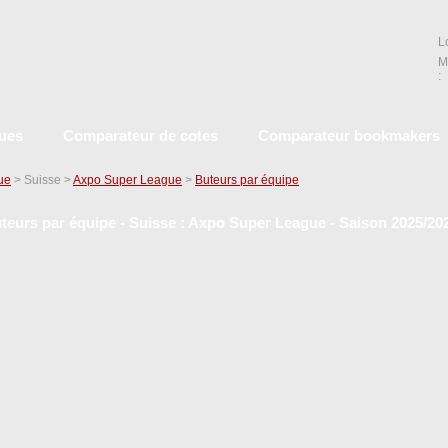
L
M
:
ques
Comparateur de cotes
Comparateur bookmakers
que
> Suisse >
Axpo Super League
>
Buteurs par équipe
teurs par équipe - Suisse : Axpo Super League - Saison 2025/20