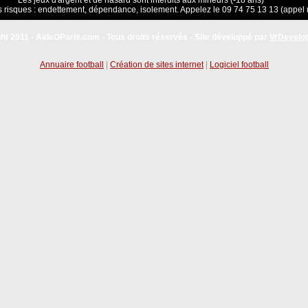
Les jeux d'argent et de hasard sont interdits aux mineurs (-18 ans)
 risques : endettement, dépendance, isolement. Appelez le 09 74 75 13 13 (appel 
ht 2011 - AideOParis.com - Tous droits réservés - Site développé par
VrDevelo
Annuaire football
|
Création de sites internet
|
Logiciel football