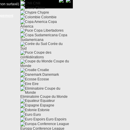
Chili
non surtaxé)
Chine
Chypre
ppement
Colombie
Copa
America
Copa Libertadores
Copa
Sudamericana
Corée du
Sud
Coupe des
confédérations
Coupe du
Monde
Croatie
Danemark
Ecosse
Eire
Eliminatoire Coupe du Monde
Equateur
Espagne
Estonie
Euro
Euro Espoirs
Europa Conference League