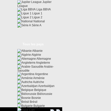
Jupiler
League
Liga BBVA
Ligue 1
Ligue 2
National
Série A
Tous les pays
Albanie
Algérie
Allemagne
Angleterre
Arabie-
Saoudite
Argentine
Arménie
Autriche
Azerbaïdjan
Belgique
Biélorussie
Bosnie
Brésil
Bulgarie
Can