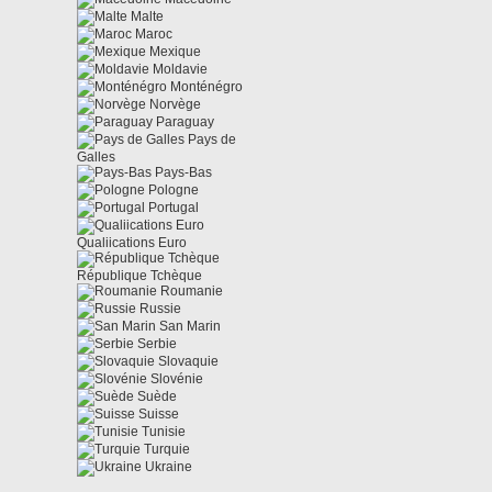
Malte
Maroc
Mexique
Moldavie
Monténégro
Norvège
Paraguay
Pays de
Galles
Pays-Bas
Pologne
Portugal
Qualiications Euro
République Tchèque
Roumanie
Russie
San Marin
Serbie
Slovaquie
Slovénie
Suède
Suisse
Tunisie
Turquie
Ukraine