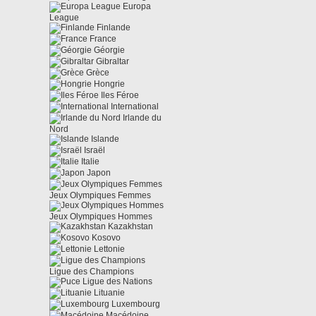
Europa
League
Finlande
France
Géorgie
Gibraltar
Grèce
Hongrie
Iles Féroe
International
Irlande du
Nord
Islande
Israël
Italie
Japon
Jeux Olympiques Femmes
Jeux Olympiques Hommes
Kazakhstan
Kosovo
Lettonie
Ligue des Champions
Ligue des Nations
Lituanie
Luxembourg
Macédoine