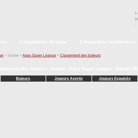
L
M
:
ques
Comparateur de cotes
Comparateur bookmakers
que
> Suisse >
Axpo Super League
>
Classement des buteurs
assement des buteurs - Suisse : Axpo Super League - Saison 20
Buteurs
Joueurs Avertis
Joueurs Expulsés