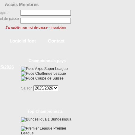
Accès Membres
ogin :
ot de passe
J’ai oublié mon mot de passe
-
Inscription
Logiciel foot
Contact
Championnats pays
25/2026
Axpo Super League
Challenge League
Coupe de Suisse
Saison
Top Championnats
Bundesligua
1
Premier
League