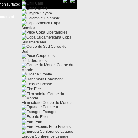
Chili
non surtaxé)
Chine
Chypre
ppement
Colombie
Copa
America
Copa Libertadores
Copa
Sudamericana
Corée du
Sud
Coupe des
confédérations
Coupe du
Monde
Croatie
Danemark
Ecosse
Eire
Eliminatoire Coupe du Monde
Equateur
Espagne
Estonie
Euro
Euro Espoirs
Europa Conference League