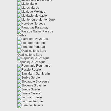
Malte
Maroc
Mexique
Moldavie
Monténégro
Norvège
Paraguay
Pays de
Galles
Pays-Bas
Pologne
Portugal
Qualiications Euro
République Tchèque
Roumanie
Russie
San Marin
Serbie
Slovaquie
Slovénie
Suède
Suisse
Tunisie
Turquie
Ukraine