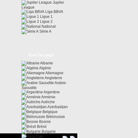
Jupiler
League
Liga BBVA
Ligue 1
Ligue 2
National
Série A
Tous les pays
Albanie
Algérie
Allemagne
Angleterre
Arabie-
Saoudite
Argentine
Arménie
Autriche
Azerbaïdjan
Belgique
Biélorussie
Bosnie
Brésil
Bulgarie
Can