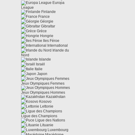
Europa
League
Finlande
France
Géorgie
Gibraltar
Grèce
Hongrie
Iles Féroe
International
Irlande du
Nord
Islande
Israël
Italie
Japon
Jeux Olympiques Femmes
Jeux Olympiques Hommes
Kazakhstan
Kosovo
Lettonie
Ligue des Champions
Ligue des Nations
Lituanie
Luxembourg
Macédoine