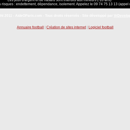
Les jeux d'argent et de hasard sont interdits aux mineurs (-18 ans)
 risques : endettement, dépendance, isolement. Appelez le 09 74 75 13 13 (appel 
ht 2011 - AideOParis.com - Tous droits réservés - Site développé par
VrDevelo
Annuaire football
|
Création de sites internet
|
Logiciel football