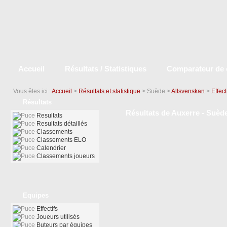
Accueil
Résultats / Statistiques
Comparateur de 
Vous êtes ici :
Accueil
>
Résultats et statistique
> Suède >
Allsvenskan
>
Effect
Résultats
Résultats de Auxerre - Suède
Resultats
Resultats détaillés
Classements
Classements ELO
Calendrier
Classements joueurs
Equipes
Effectifs
Joueurs utilisés
Buteurs par équipes