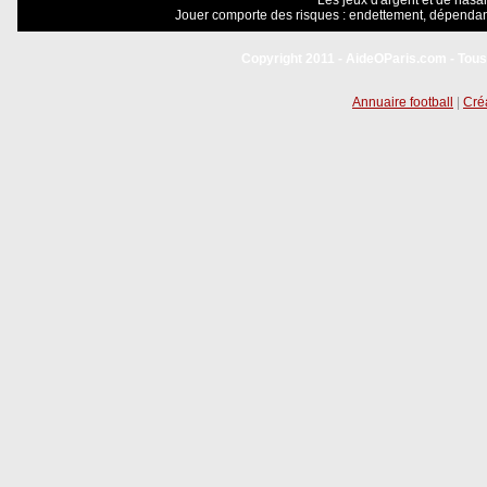
Les jeux d'argent et de hasar
Jouer comporte des risques : endettement, dépendanc
Copyright 2011 - AideOParis.com - Tous
Annuaire football
|
Créa