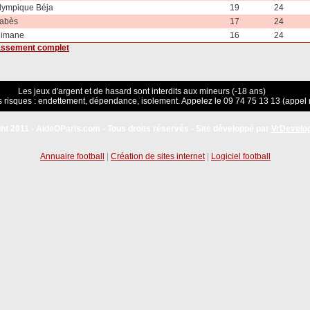
lympique Béja
19
24
abès
17
24
limane
16
24
lassement complet
Les jeux d'argent et de hasard sont interdits aux mineurs (-18 ans)
 risques : endettement, dépendance, isolement. Appelez le 09 74 75 13 13 (appel 
ht 2011 - AideOParis.com - Tous droits réservés - Site développé par
VrDevelo
Annuaire football
|
Création de sites internet
|
Logiciel football