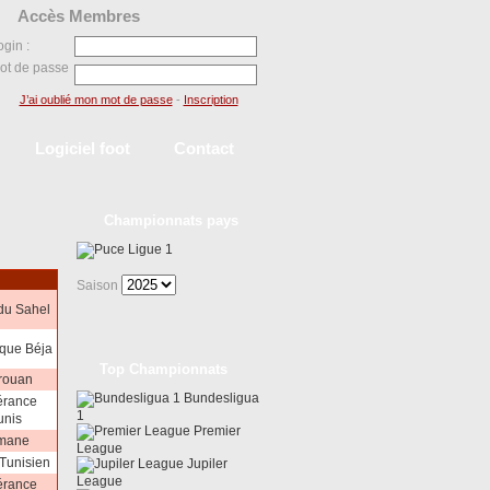
Accès Membres
ogin :
ot de passe
J’ai oublié mon mot de passe
-
Inscription
Logiciel foot
Contact
Championnats pays
Ligue 1
Saison
 du Sahel
que Béja
Top Championnats
rouan
Bundesligua
érance
1
unis
Premier
imane
League
Tunisien
Jupiler
League
érance