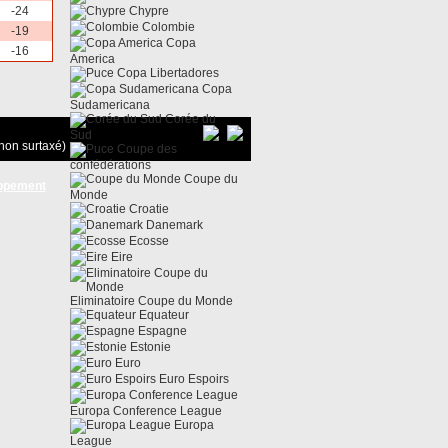
-24
Chypre
Colombie
-19
Copa
-16
America
Copa Libertadores
Copa
Sudamericana
Corée du
Sud
non surtaxé)
Coupe des
confédérations
Coupe du
ppement
Monde
Croatie
Danemark
Ecosse
Eire
Eliminatoire Coupe du Monde
Equateur
Espagne
Estonie
Euro
Euro Espoirs
Europa Conference League
Europa
League