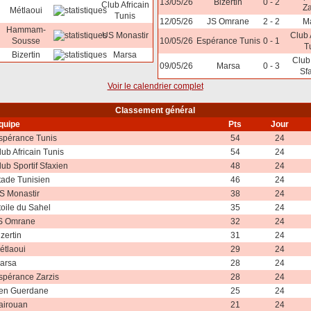
13/05/26
Bizertin
0 - 2
Club Africain
Za
Métlaoui
Tunis
12/05/26
JS Omrane
2 - 2
M
Hammam-
US Monastir
Club 
Sousse
10/05/26
Espérance Tunis
0 - 1
T
Bizertin
Marsa
Club 
09/05/26
Marsa
0 - 3
Sf
Voir le calendrier complet
Classement général
quipe
Pts
Jour
spérance Tunis
54
24
lub Africain Tunis
54
24
lub Sportif Sfaxien
48
24
tade Tunisien
46
24
S Monastir
38
24
toile du Sahel
35
24
S Omrane
32
24
izertin
31
24
étlaoui
29
24
arsa
28
24
spérance Zarzis
28
24
en Guerdane
25
24
airouan
21
24