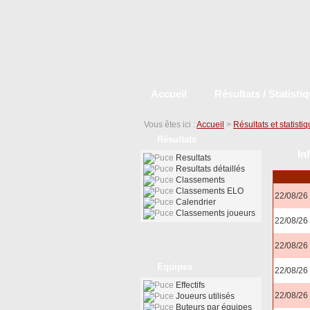
Accueil
Résultats / Statisti
Vous êtes ici :
Accueil
>
Résultats et statisti
Résultats
In
Resultats
Resultats détaillés
Classements
Classements ELO
22/08/26
Calendrier
Classements joueurs
22/08/26
22/08/26
Equipes
22/08/26
Effectifs
22/08/26
Joueurs utilisés
Buteurs par équipes