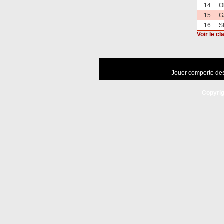
14
O
15
G
16
S
Voir le c
Jouer comporte des
Copyrig