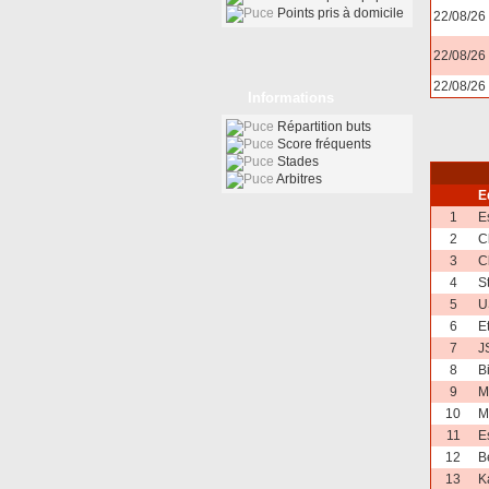
Points pris à domicile
22/08/26
22/08/26
22/08/26
Informations
Répartition buts
Score fréquents
Stades
Arbitres
E
1
E
2
C
3
C
4
S
5
U
6
E
7
J
8
B
9
M
10
M
11
E
12
B
13
K