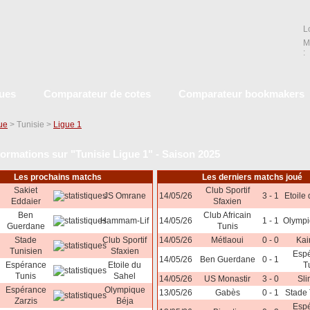
L
M
:
ques
Comparateur de cotes
Comparateur bookmakers
que
> Tunisie >
Ligue 1
formations sur "Tunisie Ligue 1" - Saison 2025
Les prochains matchs
Les derniers matchs joué
Sakiet
Club Sportif
JS Omrane
14/05/26
3 - 1
Etoile
Eddaier
Sfaxien
Ben
Club Africain
Hammam-Lif
14/05/26
1 - 1
Olympi
Guerdane
Tunis
Stade
Club Sportif
14/05/26
Métlaoui
0 - 0
Kai
Tunisien
Sfaxien
Esp
14/05/26
Ben Guerdane
0 - 1
Espérance
Etoile du
T
Tunis
Sahel
14/05/26
US Monastir
3 - 0
Sl
Espérance
Olympique
13/05/26
Gabès
0 - 1
Stade 
Zarzis
Béja
Esp