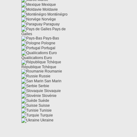
Mexique
Moldavie
Monténégro
Norvège
Paraguay
Pays de
Galles
Pays-Bas
Pologne
Portugal
Qualiications Euro
République Tchèque
Roumanie
Russie
San Marin
Serbie
Slovaquie
Slovénie
Suède
Suisse
Tunisie
Turquie
Ukraine