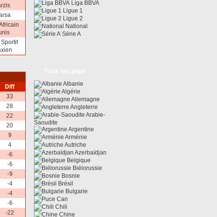
Liga BBVA
rzis
Ligue 1
arsa
Ligue 2
Africain
National
unis
Série A
Sportif
axien
Tous les pays
Albanie
Diff
Algérie
33
Allemagne
28
Angleterre
Arabie-
22
Saoudite
20
Argentine
9
Arménie
4
Autriche
Azerbaïdjan
-6
Belgique
-6
Biélorussie
-9
Bosnie
-4
Brésil
Bulgarie
-4
Can
-6
Chili
-22
Chine