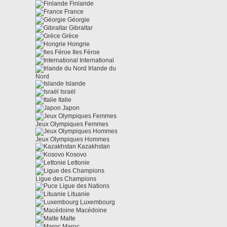
Finlande
France
Géorgie
Gibraltar
Grèce
Hongrie
Iles Féroe
International
Irlande du
Nord
Islande
Israël
Italie
Japon
Jeux Olympiques Femmes
Jeux Olympiques Hommes
Kazakhstan
Kosovo
Lettonie
Ligue des Champions
Ligue des Nations
Lituanie
Luxembourg
Macédoine
Malte
Maroc