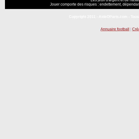
Les jeux d'argent et de hasar
Jouer comporte des risques : endettement, dépendanc
Copyright 2011 - AideOParis.com - Tous
Annuaire football
|
Créa