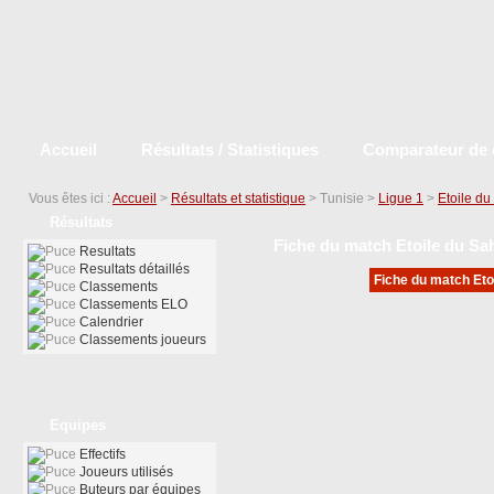
Accueil
Résultats / Statistiques
Comparateur de 
Vous êtes ici :
Accueil
>
Résultats et statistique
> Tunisie >
Ligue 1
>
Etoile du
Résultats
Fiche du match Etoile du Sa
Resultats
Resultats détaillés
Fiche du match Etoi
Classements
Classements ELO
Calendrier
Classements joueurs
Equipes
Effectifs
Joueurs utilisés
Buteurs par équipes