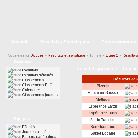
Accueil
Résultats / Statistiques
Comparateur de 
Vous êtes ici :
Accueil
>
Résultats et statistique
> Tunisie >
Ligue 1
>
Resultats
Résultats
Résultats journée 1 - Tunisie
Resultats
Resultats détaillés
Résultats de 
Classements
Classements ELO
Bizertin
Calendrier
Hammam-Sousse
Classements joueurs
Métlaoui
Espérance Zarzis
Espérance Tunis
Equipes
Stade Tunisien
Ben Guerdane
Effectifs
Joueurs utilisés
Sakiet Eddaier
Buteurs par équipes