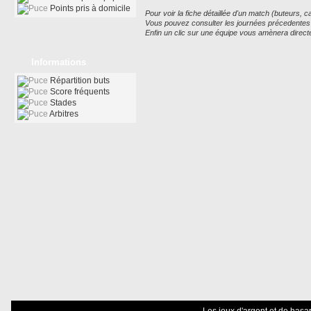
Points pris à domicile
Pour voir la fiche détaillée d'un match (buteurs, car
Vous pouvez consulter les journées précedentes ou
Enfin un clic sur une équipe vous amènera direct
Informations
Répartition buts
Score fréquents
Stades
Arbitres