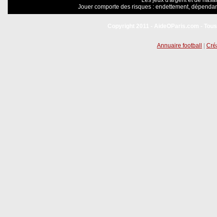
Les jeux d'argent et de hasar
Jouer comporte des risques : endettement, dépendanc
Copyright 2011 - AideOParis.com - Tous
Annuaire football
|
Créa