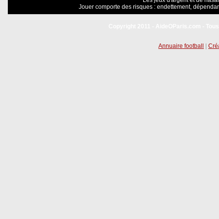
Les jeux d'argent et de hasar
Jouer comporte des risques : endettement, dépendanc
Copyright 2011 - AideOParis.com - Tous
Annuaire football
|
Créa