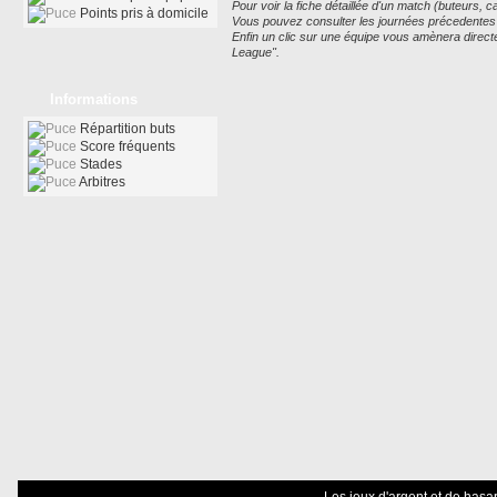
Pour voir la fiche détaillée d'un match (buteurs, car
Points pris à domicile
Vous pouvez consulter les journées précedentes ou
Enfin un clic sur une équipe vous amènera direc
League".
Informations
Répartition buts
Score fréquents
Stades
Arbitres