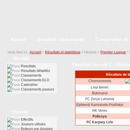
Accueil
Résultats / Statistiques
Comparateur de 
Vous êtes ici :
Accueil
>
Résultats et statistique
> Ukraine >
Premier League
>
Résultats
Résultats journée 2 - Ukrain
Resultats
Resultats détaillés
Résultats de l
Classements
Classements ELO
Chornomorets
Calendrier
Livyi Bereh
Classements joueurs
Bukovyna
FC Zorya Luhansk
Epitsentr Kamianets-Podilskyi
NK Veres
Equipes
Polissya
Effectifs
FC Karpaty Lviv
Joueurs utilisés
Buteurs par équipes