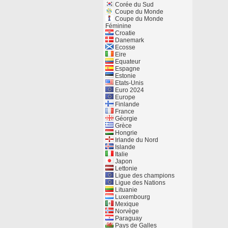
Corée du Sud
Coupe du Monde
Coupe du Monde
Féminine
Croatie
Danemark
Ecosse
Eire
Equateur
Espagne
Estonie
Etats-Unis
Euro 2024
Europe
Finlande
France
Géorgie
Grèce
Hongrie
Irlande du Nord
Islande
Italie
Japon
Lettonie
Ligue des champions
Ligue des Nations
Lituanie
Luxembourg
Mexique
Norvège
Paraguay
Pays de Galles