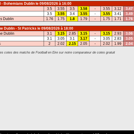
 - Bohemians Dublin
le 09/08/2026 à 16:00
3.5
3.55
3.5
3.58
-
3.55
3.12
3.47
3.5
3.55
3.4
3.55
-
3.55
3.41
3.49
s Dublin
1.76
1.75
1.8
1.79
-
1.75
1.71
1.76
e Dublin - St Patricks
le 09/08/2026 à 18:00
e Dublin
3.1
3.15
2.85
3.15
-
3.15
2.93
3.06
3.1
3.05
3.1
3.17
-
3.05
2.83
3.05
s
2
2.02
2.15
2.05
-
2.02
1.99
2.04
s cotes des matchs de Football en Eire sur notre comparateur de cotes gratuit