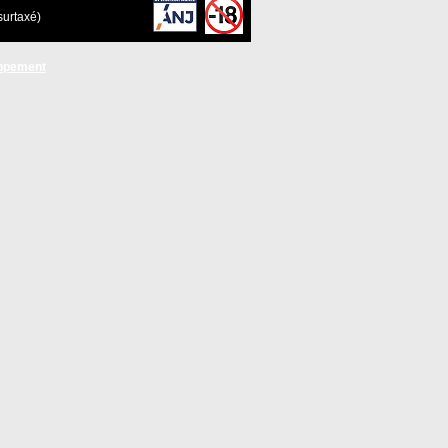
surtaxé)
ppement