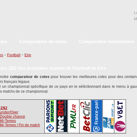
L
M
:
ques
Comparateur de cotes
Comparateur bookmakers
es
>
Football
>
Eire
tes 1N2 des prochains matchs de Football en Eire
 notre
comparateur de cotes
pour trouver les meilleures cotes pour des centai
s français légaux.
z un championnat spécifique de ce pays en le séléctionnant dans le menu à gau
s matchs de ce championnat.
 1N2
under/Over
 Double chance
 Mi-Temps
Mi-Temps / Fin de match