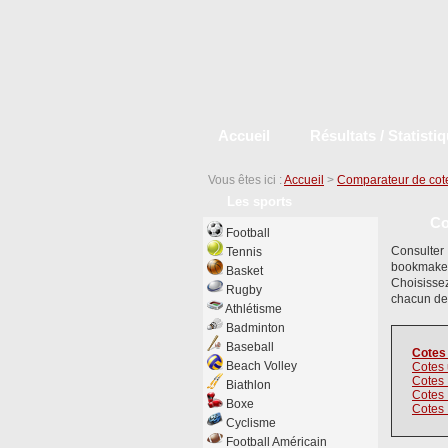
Accueil
Résultats / Statisti
Vous êtes ici :
Accueil
>
Comparateur de cot
Les sports
Co
Football
Consulter
Tennis
bookmaker
Basket
Choisisse
Rugby
chacun de
Athlétisme
Badminton
Baseball
Cotes
Beach Volley
Cotes 
Cotes
Biathlon
Cotes
Boxe
Cotes 
Cyclisme
Football Américain