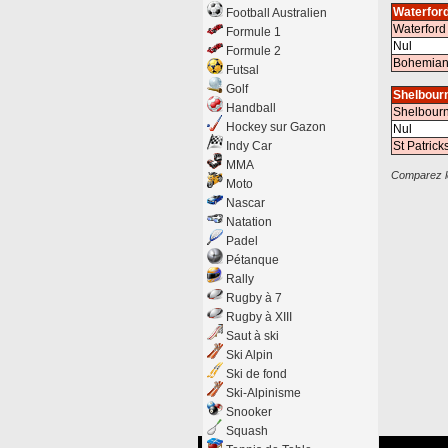
Waterford
Football Australien
Waterford
Formule 1
Nul
Formule 2
Bohemian
Futsal
Golf
Shelbourn
Handball
Shelbourn
Hockey sur Gazon
Nul
Indy Car
St Patrick
MMA
Comparez le
Moto
Nascar
Natation
Padel
Pétanque
Rally
Rugby à 7
Rugby à XIII
Saut à ski
Ski Alpin
Ski de fond
Ski-Alpinisme
Snooker
Squash