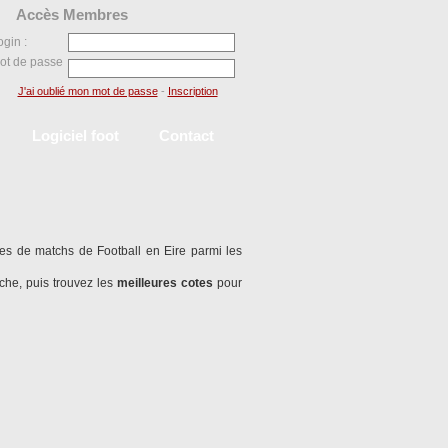
Accès Membres
ogin :
ot de passe
J'ai oublié mon mot de passe
-
Inscription
Logiciel foot
Contact
nes de matchs de Football en Eire parmi les
che, puis trouvez les
meilleures cotes
pour