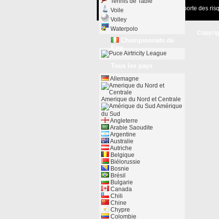
Tennis de Table
Jouer comporte des risq
Voile
Volley
Waterpolo
Copyrig
Championnats de
Eire
Airtricity League
Tous les pays
Allemagne
Amerique du Nord et Centrale
Amérique
du Sud
Angleterre
Arabie Saoudite
Argentine
Australie
Autriche
Belgique
Biélorussie
Bosnie
Brésil
Bulgarie
Canada
Chili
Chine
Chypre
Colombie