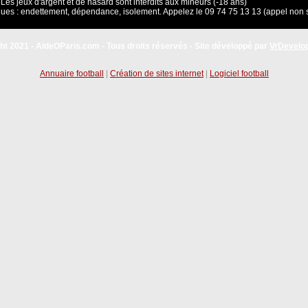
Les jeux d'argent et de hasard sont interdits aux mineurs (-18 ans)
ues : endettement, dépendance, isolement. Appelez le 09 74 75 13 13 (appel non 
ht 2021 - AideOParis.com - Tous droits réservés - Site développé par
VrDevelo
Annuaire football
|
Création de sites internet
|
Logiciel football