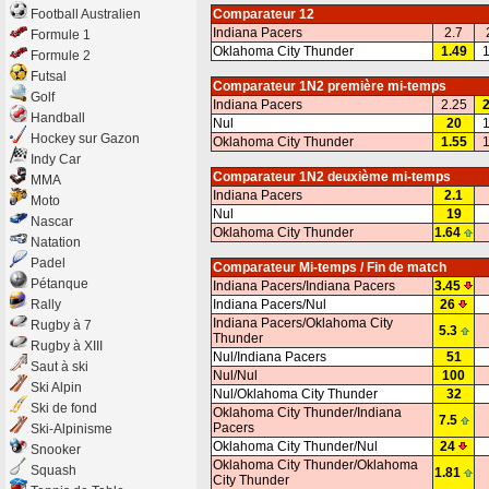
Football Australien
Comparateur 12
Indiana Pacers
2.7
Formule 1
Oklahoma City Thunder
1.49
1
Formule 2
Futsal
Comparateur 1N2 première mi-temps
Golf
Indiana Pacers
2.25
2
Handball
Nul
20
1
Hockey sur Gazon
Oklahoma City Thunder
1.55
1
Indy Car
Comparateur 1N2 deuxième mi-temps
MMA
Indiana Pacers
2.1
Moto
Nul
19
Nascar
Oklahoma City Thunder
1.64
Natation
Padel
Comparateur Mi-temps / Fin de match
Pétanque
Indiana Pacers/Indiana Pacers
3.45
Rally
Indiana Pacers/Nul
26
Indiana Pacers/Oklahoma City
Rugby à 7
5.3
Thunder
Rugby à XIII
Nul/Indiana Pacers
51
Saut à ski
Nul/Nul
100
Ski Alpin
Nul/Oklahoma City Thunder
32
Ski de fond
Oklahoma City Thunder/Indiana
7.5
Pacers
Ski-Alpinisme
Oklahoma City Thunder/Nul
24
Snooker
Oklahoma City Thunder/Oklahoma
Squash
1.81
City Thunder