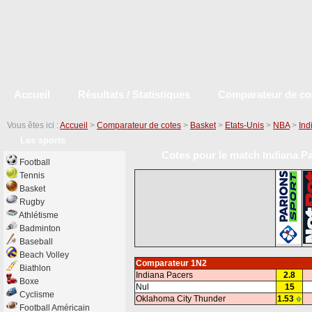
Accueil
Résultats / Statistiques
Comparateur de co
Vous êtes ici :
Accueil
>
Comparateur de cotes
>
Basket
>
Etats-Unis
>
NBA
>
Ind
Les sports
Cotes pour le match Indiana P
Football
Tennis
Basket
Rugby
Athlétisme
Badminton
Baseball
Beach Volley
Comparateur 1N2
Biathlon
Indiana Pacers
2.8
Boxe
Nul
15
Cyclisme
Oklahoma City Thunder
1.53
Football Américain