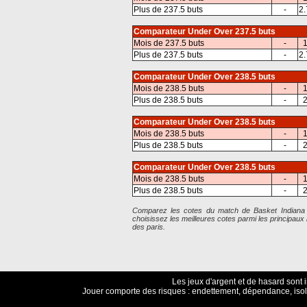
Plus de 237.5 buts
-
2.
Comparateur Under Over 237.5 buts
Mois de 237.5 buts
-
1
Plus de 237.5 buts
-
2.
Comparateur Under Over 238.5 buts
Mois de 238.5 buts
-
1
Plus de 238.5 buts
-
2
Comparateur Under Over 238.5 buts
Mois de 238.5 buts
-
1
Plus de 238.5 buts
-
2
Comparateur Under Over 238.5 buts
Mois de 238.5 buts
-
1
Plus de 238.5 buts
-
2
Comparez les cotes du match de Basket Indiana 
choisissez les meilleures cotes parmi les principa
des paris.
Les jeux d'argent et de hasard sont 
Jouer comporte des risques : endettement, dépendance, isol