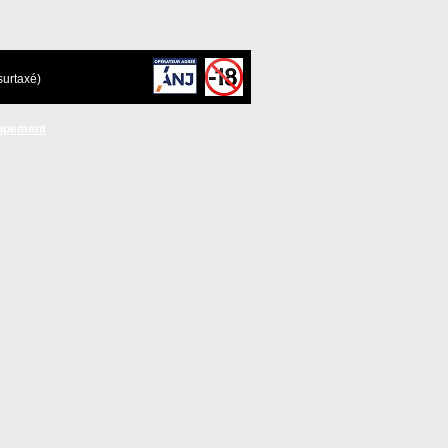
surtaxé)
ppement