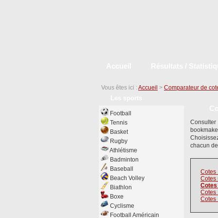
Accueil
Résultats / Statisti
Vous êtes ici :
Accueil
>
Comparateur de cot
Les sports
Co
Football
Consulter
Tennis
bookmaker
Basket
Choisisse
Rugby
chacun de
Athlétisme
Badminton
Baseball
Cotes
Beach Volley
Cotes 
Cotes
Biathlon
Cotes
Boxe
Cotes 
Cyclisme
Football Américain