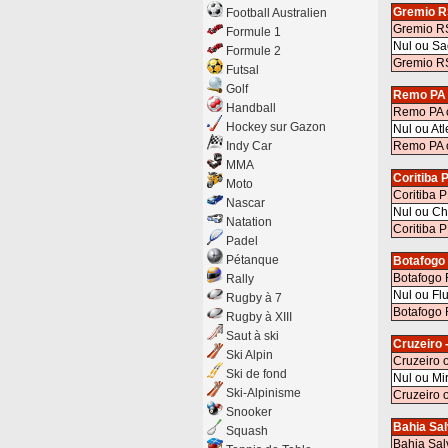
Gremio R
Football Australien
Gremio R
Formule 1
Nul ou Sa
Formule 2
Gremio R
Futsal
Golf
Remo PA -
Handball
Remo PA 
Hockey sur Gazon
Nul ou Atl
Indy Car
Remo PA o
MMA
Coritiba
Moto
Coritiba 
Nascar
Nul ou C
Natation
Coritiba
Padel
Pétanque
Botafogo
Botafogo 
Rally
Nul ou Fl
Rugby à 7
Botafogo 
Rugby à XIII
Saut à ski
Cruzeiro 
Ski Alpin
Cruzeiro 
Ski de fond
Nul ou Mi
Ski-Alpinisme
Cruzeiro 
Snooker
Bahia Sa
Squash
Bahia Sal