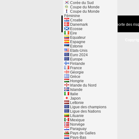
Corée du Sud
Coupe du Monde
Coupe du Monde
Féminine
Croatie
Danemark
Jouer comporte des risq
Ecosse
Eire
Equateur
Copyrig
Espagne
Estonie
Etats-Unis
Euro 2024
Europe
Finlande
France
Géorgie
Grèce
Hongrie
Irlande du Nord
Islande
Italie
Japon
Lettonie
Ligue des champions
Ligue des Nations
Lituanie
Mexique
Norvège
Paraguay
Pays de Galles
Pays-Bas