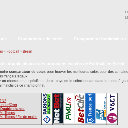
L
M
:
ques
Comparateur de cotes
Comparateur bookmakers
es
>
Football
>
Brésil
tes double chance des prochains matchs de Football en Brésil
 notre
comparateur de cotes
pour trouver les meilleures cotes pour des centaine
s français légaux.
z un championnat spécifique de ce pays en le séléctionnant dans le menu à gau
s matchs de ce championnat.
 1N2
under/Over
 Double chance
 Mi-Temps
Mi-Temps / Fin de match