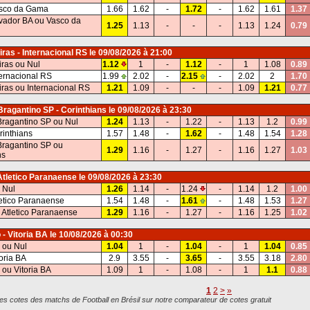
asco da Gama
1.66
1.62
-
1.72
-
1.62
1.61
1.37
vador BA ou Vasco da
1.25
1.13
-
-
-
1.13
1.24
0.79
ras - Internacional RS
le 09/08/2026 à 21:00
ras ou Nul
1.12
1
-
1.12
-
1
1.08
0.89
ternacional RS
1.99
2.02
-
2.15
-
2.02
2
1.70
ras ou Internacional RS
1.21
1.09
-
-
-
1.09
1.21
0.77
Bragantino SP - Corinthians
le 09/08/2026 à 23:30
Bragantino SP ou Nul
1.24
1.13
-
1.22
-
1.13
1.2
0.99
rinthians
1.57
1.48
-
1.62
-
1.48
1.54
1.28
Bragantino SP ou
1.29
1.16
-
1.27
-
1.16
1.27
1.03
ns
Atletico Paranaense
le 09/08/2026 à 23:30
 Nul
1.26
1.14
-
1.24
-
1.14
1.2
1.00
letico Paranaense
1.54
1.48
-
1.61
-
1.48
1.53
1.27
 Atletico Paranaense
1.29
1.16
-
1.27
-
1.16
1.25
1.02
- Vitoria BA
le 10/08/2026 à 00:30
 ou Nul
1.04
1
-
1.04
-
1
1.04
0.85
oria BA
2.9
3.55
-
3.65
-
3.55
3.18
2.80
ou Vitoria BA
1.09
1
-
1.08
-
1
1.1
0.88
1
2
>
»
s cotes des matchs de Football en Brésil sur notre comparateur de cotes gratuit