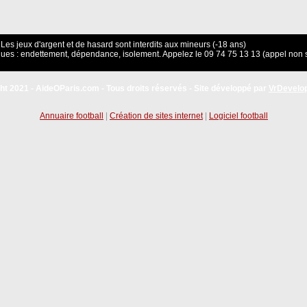
Les jeux d'argent et de hasard sont interdits aux mineurs (-18 ans)
ues : endettement, dépendance, isolement. Appelez le 09 74 75 13 13 (appel non 
ht 2021 - AideOParis.com - Tous droits réservés - Site développé par
VrDevelo
Annuaire football
|
Création de sites internet
|
Logiciel football