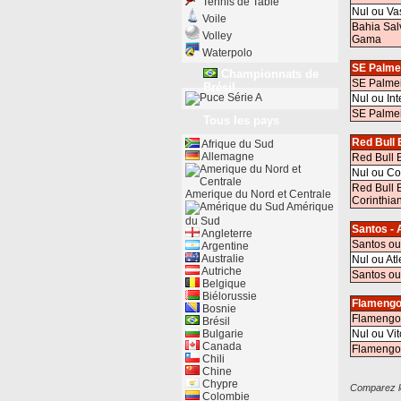
Tennis de Table
Nul ou V
Voile
Bahia Sal
Volley
Gama
Waterpolo
SE Palmei
Championnats de
SE Palmei
Brésil
Série A
Nul ou In
SE Palmei
Tous les pays
Red Bull 
Afrique du Sud
Allemagne
Red Bull 
Nul ou Co
Red Bull 
Amerique du Nord et Centrale
Corinthia
Amérique
du Sud
Santos - 
Angleterre
Santos ou
Argentine
Australie
Nul ou At
Autriche
Santos ou
Belgique
Biélorussie
Flamengo 
Bosnie
Flamengo
Brésil
Bulgarie
Nul ou Vit
Canada
Flamengo 
Chili
Chine
Chypre
Comparez le
Colombie