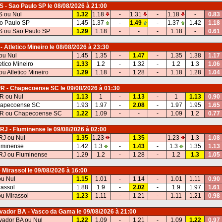
S - Sao Paulo SP
le 08/08/2026 à 21:00
S ou Nul
1.32
1.18
-
1.31
-
1.18
-
0.83
o Paulo SP
1.45
1.37
-
1.49
-
1.37
1.42
1.18
S ou Sao Paulo SP
1.29
1.18
-
-
-
1.18
-
0.61
 Atletico Mineiro
le 08/08/2026 à 23:30
ou Nul
1.45
1.35
-
1.47
-
1.35
1.38
1.17
etico Mineiro
1.33
1.2
-
1.32
-
1.2
1.3
1.06
u Atletico Mineiro
1.29
1.18
-
1.28
-
1.18
1.28
1.04
 PR - Chapecoense SC
le 09/08/2026 à 01:30
PR ou Nul
1.13
1
-
1.13
-
1
1.13
0.90
hapecoense SC
1.93
1.97
-
2.08
-
1.97
1.95
1.65
 PR ou Chapecoense SC
1.22
1.09
-
-
-
1.09
1.2
0.77
 RJ - Fluminense
le 09/08/2026 à 02:00
RJ ou Nul
1.35
1.23
-
1.35
-
1.23
1.3
1.08
uminense
1.42
1.3
-
1.43
-
1.3
1.35
1.13
RJ ou Fluminense
1.29
1.2
-
1.28
-
1.2
1.3
1.05
- Mirassol
le 09/08/2026 à 16:00
ou Nul
1.15
1.01
-
1.14
-
1.01
1.11
0.90
rassol
1.88
1.9
-
2.02
-
1.9
1.97
1.61
ou Mirassol
1.23
1.11
-
1.21
-
1.11
1.21
0.98
lvador BA - Vasco da Gama
le 09/08/2026 à 21:00
vador BA ou Nul
1.22
1.09
-
1.21
-
1.09
1.22
0.97