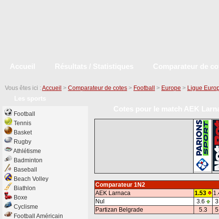
Accueil
Résultats / Statistiques
Comparateur de co
Vous êtes ici :
Accueil
>
Comparateur de cotes
>
Football
>
Europe
>
Ligue Euro
Les sports
Cotes pour le match AEK Larna
Football
Tennis
Basket
Rugby
Athlétisme
Badminton
Baseball
Beach Volley
Comparateur 1N2
Biathlon
AEK Larnaca
1.53
1.
Boxe
Nul
3.6
3
Cyclisme
Partizan Belgrade
5.3
5
Football Américain