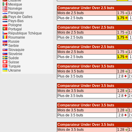
Lituanie
Mexique
Comparateur Under Over 2.5 buts
Norvège
Paraguay
Mois de 2.5 buts
1.75
1.
Pays de Galles
Plus de 2.5 buts
1.75
1
Pays-Bas
Pologne
Comparateur Under Over 2.5 buts
Portugal
Mois de 2.5 buts
1.75
1.
République Tchèque
Roumanie
Plus de 2.5 buts
1.75
1
Russie
Serbie
Comparateur Under Over 2.5 buts
Slovaquie
Mois de 2.5 buts
1.75
1.
Slovénie
Plus de 2.5 buts
1.75
1
Suède
Suisse
Turquie
Comparateur Under Over 3.5 buts
Ukraine
Mois de 3.5 buts
1.28
1.
Plus de 3.5 buts
2.8
2.
Comparateur Under Over 3.5 buts
Mois de 3.5 buts
1.28
1.
Plus de 3.5 buts
2.8
2.
Comparateur Under Over 3.5 buts
Mois de 3.5 buts
1.28
1.
Plus de 3.5 buts
2.8
2.
Comparateur Under Over 3.5 buts
Mois de 3.5 buts
1.28
1.