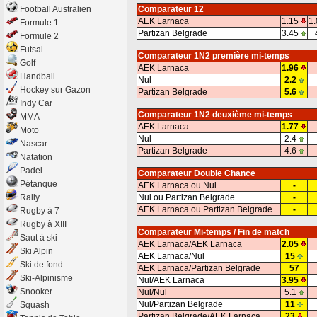
Football Australien
Comparateur 12
AEK Larnaca
1.15
1.
Formule 1
Partizan Belgrade
3.45
Formule 2
Futsal
Comparateur 1N2 première mi-temps
Golf
AEK Larnaca
1.96
Handball
Nul
2.2
Hockey sur Gazon
Partizan Belgrade
5.6
Indy Car
Comparateur 1N2 deuxième mi-temps
MMA
AEK Larnaca
1.77
Moto
Nul
2.4
Nascar
Partizan Belgrade
4.6
Natation
Padel
Comparateur Double Chance
Pétanque
AEK Larnaca ou Nul
-
Rally
Nul ou Partizan Belgrade
-
AEK Larnaca ou Partizan Belgrade
-
Rugby à 7
Rugby à XIII
Comparateur Mi-temps / Fin de match
Saut à ski
AEK Larnaca/AEK Larnaca
2.05
Ski Alpin
AEK Larnaca/Nul
15
Ski de fond
AEK Larnaca/Partizan Belgrade
57
Ski-Alpinisme
Nul/AEK Larnaca
3.95
Snooker
Nul/Nul
5.1
Nul/Partizan Belgrade
11
Squash
Partizan Belgrade/AEK Larnaca
23