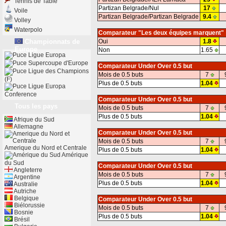
Tennis de Table
Partizan Belgrade/Nul
17
Voile
Partizan Belgrade/Partizan Belgrade
9.4
Volley
Waterpolo
Comparateur "Les deux équipes marquent"
Championnats de
Oui
1.8
Europe
Non
1.65
Ligue Europa
Supercoupe d'Europe
Comparateur Under Over 0.5 but
Ligue des Champions
Mois de 0.5 buts
7
(F)
Plus de 0.5 buts
1.04
Ligue Europa
Conference
Comparateur Under Over 0.5 but
Tous les pays
Mois de 0.5 buts
7
Plus de 0.5 buts
1.04
Afrique du Sud
Allemagne
Comparateur Under Over 0.5 but
Mois de 0.5 buts
7
Amerique du Nord et Centrale
Plus de 0.5 buts
1.04
Amérique
du Sud
Comparateur Under Over 0.5 but
Angleterre
Mois de 0.5 buts
7
Argentine
Plus de 0.5 buts
1.04
Australie
Autriche
Belgique
Comparateur Under Over 0.5 but
Biélorussie
Mois de 0.5 buts
7
Bosnie
Plus de 0.5 buts
1.04
Brésil