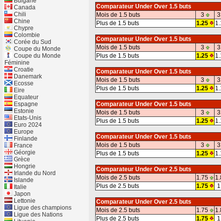
Bulgarie
Comparateur Under Over 1.5 buts
Canada
Chili
Mois de 1.5 buts
3
3
Chine
Plus de 1.5 buts
1.25
1.
Chypre
Colombie
Comparateur Under Over 1.5 buts
Corée du Sud
Mois de 1.5 buts
3
3
Coupe du Monde
Coupe du Monde
Plus de 1.5 buts
1.25
1.
Féminine
Croatie
Comparateur Under Over 1.5 buts
Danemark
Mois de 1.5 buts
3
3
Ecosse
Plus de 1.5 buts
1.25
1.
Eire
Equateur
Espagne
Comparateur Under Over 1.5 buts
Estonie
Mois de 1.5 buts
3
3
Etats-Unis
Plus de 1.5 buts
1.25
1.
Euro 2024
Europe
Comparateur Under Over 1.5 buts
Finlande
Mois de 1.5 buts
3
3
France
Géorgie
Plus de 1.5 buts
1.25
1.
Grèce
Hongrie
Comparateur Under Over 2.5 buts
Irlande du Nord
Mois de 2.5 buts
1.75
1.
Islande
Plus de 2.5 buts
1.75
1
Italie
Japon
Lettonie
Comparateur Under Over 2.5 buts
Ligue des champions
Mois de 2.5 buts
1.75
1.
Ligue des Nations
Plus de 2.5 buts
1.75
1